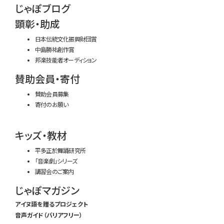
じゃぽブログ
顕彰・助成
日本伝統文化振興財団賞
中島勝祐創作賞
邦楽技能者オーディション
賛助会員・寄付
賛助会員募集
寄付のお願い
キッズ・教材
平多正於舞踊研究所
「音楽劇」シリーズ
講習会のご案内
じゃぽマガジン
アイヌ語を贈るプロジェクト
音声ガイド（バリアフリー）