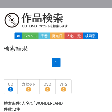
ジャンル
品番
発売日
人名
一覧
検索窓
検索結果
(current)
1
CD
カセット
DVD
VHS
2
0
0
0
検索条件：人名で「WONDERLAND」
件数：2件