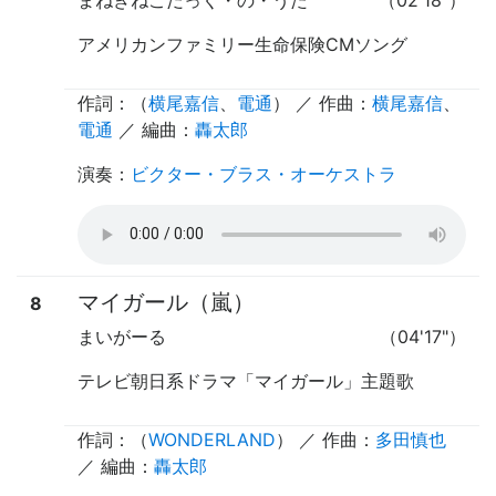
アメリカンファミリー生命保険CMソング
作詞：（
横尾嘉信
、
電通
） ／ 作曲：
横尾嘉信
、
電通
／ 編曲：
轟太郎
演奏
：
ビクター・ブラス・オーケストラ
マイガール（嵐）
8
まいがーる
（04'17"）
テレビ朝日系ドラマ「マイガール」主題歌
作詞：（
WONDERLAND
） ／ 作曲：
多田慎也
／ 編曲：
轟太郎