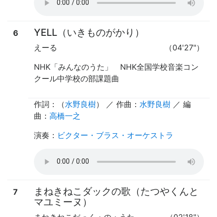
YELL（いきものがかり）
6
えーる
（04'27"）
NHK「みんなのうた」 NHK全国学校音楽コン
クール中学校の部課題曲
作詞：（
水野良樹
） ／ 作曲：
水野良樹
／ 編
曲：
高橋一之
演奏
：
ビクター・ブラス・オーケストラ
まねきねこダックの歌（たつやくんと
7
マユミーヌ）
まねきねこだっく・の・うた
（02'18"）