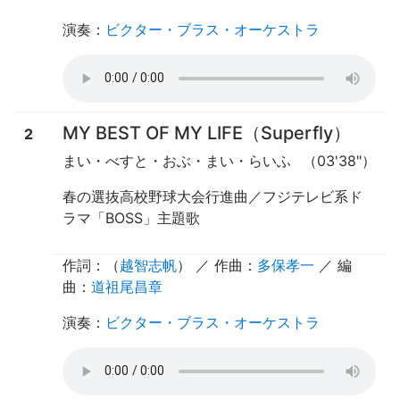
演奏
：
ビクター・ブラス・オーケストラ
MY BEST OF MY LIFE（Superfly）
2
まい・べすと・おぶ・まい・らいふ
（03'38"）
春の選抜高校野球大会行進曲／フジテレビ系ド
ラマ「BOSS」主題歌
作詞：（
越智志帆
） ／ 作曲：
多保孝一
／ 編
曲：
道祖尾昌章
演奏
：
ビクター・ブラス・オーケストラ