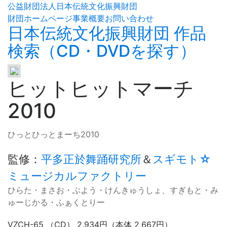
公益財団法人日本伝統文化振興財団
財団ホームページ
事業概要
お問い合わせ
日本伝統文化振興財団 作品
検索（CD・DVDを探す）
ヒットヒットマーチ
2010
ひっとひっとまーち2010
監修
：
平多正於舞踊研究所
＆
スギモト☆
ミュージカルファクトリー
ひらた・まさお・ぶよう・けんきゅうしょ、すぎもと・み
ゅーじかる・ふぁくとりー
VZCH-65 （CD） 2,934円（本体 2,667円）