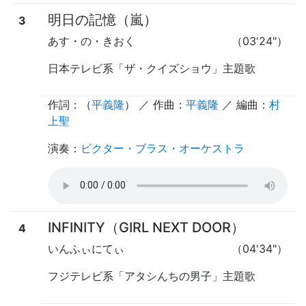
明日の記憶（嵐）
3
あす・の・きおく
（03'24"）
日本テレビ系「ザ・クイズショウ」主題歌
作詞：（
平義隆
） ／ 作曲：
平義隆
／ 編曲：
村
上聖
演奏
：
ビクター・ブラス・オーケストラ
INFINITY（GIRL NEXT DOOR）
4
いんふぃにてぃ
（04'34"）
フジテレビ系「アタシんちの男子」主題歌