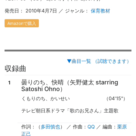
発売日： 2010年4月7日 ／ ジャンル：
保育教材
Amazonで購入
▼曲目一覧 （試聴できます）
収録曲
曇りのち、快晴（矢野健太 starring
1
Satoshi Ohno）
くもりのち、かいせい
（04'15"）
テレビ朝日系ドラマ「歌のお兄さん」主題歌
作詞：（
多田慎也
） ／ 作曲：
QQ
／ 編曲：
栗原
正己