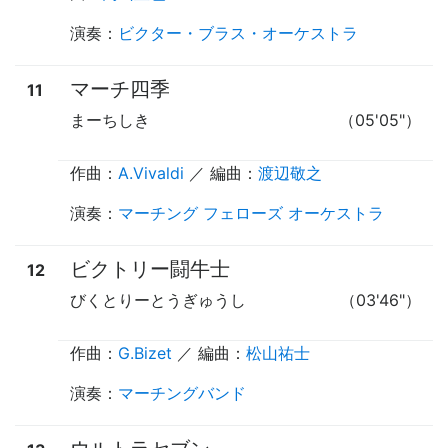
演奏
：
ビクター・ブラス・オーケストラ
マーチ四季
11
まーちしき
（05'05"）
作曲：
A.Vivaldi
／ 編曲：
渡辺敬之
演奏
：
マーチング フェローズ オーケストラ
ビクトリー闘牛士
12
びくとりーとうぎゅうし
（03'46"）
作曲：
G.Bizet
／ 編曲：
松山祐士
演奏
：
マーチングバンド