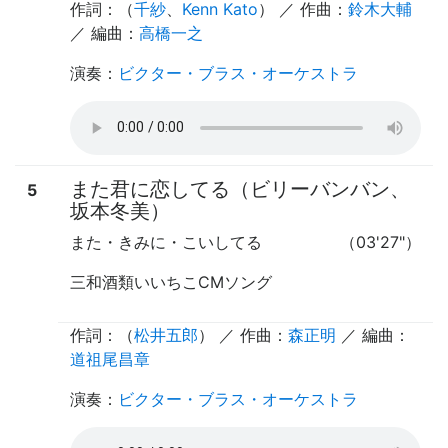
作詞：（
千紗
、
Kenn Kato
） ／ 作曲：
鈴木大輔
／ 編曲：
高橋一之
演奏
：
ビクター・ブラス・オーケストラ
また君に恋してる（ビリーバンバン、
5
坂本冬美）
また・きみに・こいしてる
（03'27"）
三和酒類いいちこCMソング
作詞：（
松井五郎
） ／ 作曲：
森正明
／ 編曲：
道祖尾昌章
演奏
：
ビクター・ブラス・オーケストラ