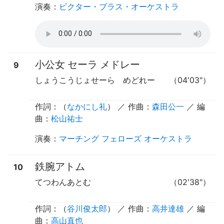
演奏
：
ビクター・ブラス・オーケストラ
小公女 セーラ メドレー
9
しょうこうじょせーら めどれー
（04'03"）
作詞：（
なかにし礼
） ／ 作曲：
森田公一
／ 編
曲：
松山祐士
演奏
：
マーチング フェローズ オーケストラ
鉄腕アトム
10
てつわんあとむ
（02'38"）
作詞：（
谷川俊太郎
） ／ 作曲：
高井達雄
／ 編
曲：
高山直也