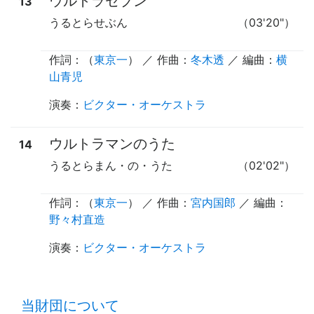
ウルトラセブン
13
うるとらせぶん
（03'20"）
作詞：（
東京一
） ／ 作曲：
冬木透
／ 編曲：
横
山青児
演奏
：
ビクター・オーケストラ
ウルトラマンのうた
14
うるとらまん・の・うた
（02'02"）
作詞：（
東京一
） ／ 作曲：
宮内国郎
／ 編曲：
野々村直造
演奏
：
ビクター・オーケストラ
time:0.42 s
・
当財団について