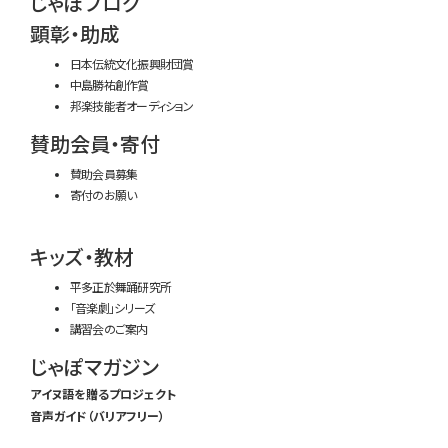
じゃぽブログ
顕彰・助成
日本伝統文化振興財団賞
中島勝祐創作賞
邦楽技能者オーディション
賛助会員・寄付
賛助会員募集
寄付のお願い
キッズ・教材
平多正於舞踊研究所
「音楽劇」シリーズ
講習会のご案内
じゃぽマガジン
アイヌ語を贈るプロジェクト
音声ガイド（バリアフリー）