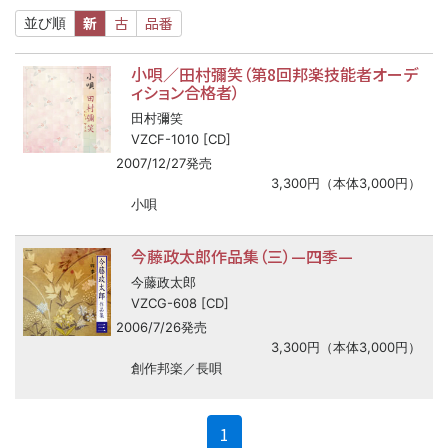
新
古
品番
並び順
小唄／田村彌笑（第8回邦楽技能者オーデ
ィション合格者）
田村彌笑
VZCF-1010 [CD]
2007/12/27発売
3,300円（本体3,000円）
小唄
今藤政太郎作品集（三）—四季—
今藤政太郎
VZCG-608 [CD]
2006/7/26発売
3,300円（本体3,000円）
創作邦楽／長唄
(current)
1