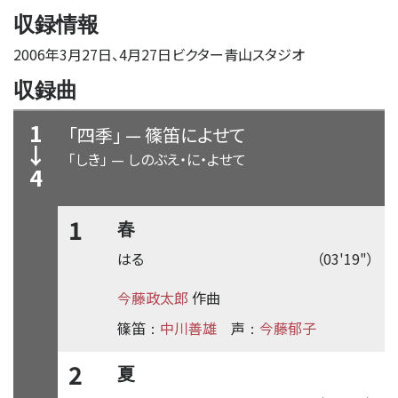
収録情報
2006年3月27日、4月27日ビクター青山スタジオ
収録曲
1
「四季」
—
篠笛によせて
↓
「しき」
—
しのぶえ・に・よせて
4
1
春
はる
（03'19"）
今藤政太郎
作曲
篠笛
中川善雄
声
今藤郁子
：
：
2
夏