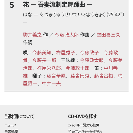
5
—
—
花
吾妻流制定舞踊曲
はな
—
あづまりゅうせいていぶようきょく
（25'42"）
—
駒井義之
作
今藤政太郎
作曲
堅田喜三久
／
／
作調
唄
今藤美知
杵屋秀子
今藤政子
今藤政
：
、
、
、
貴
今藤長一郎
三味線
今藤政太郎
今藤美
、
：
、
治郎
杵屋栄八郎
今藤政十郎
笛
中川善
、
、
：
雄
囃子
藤舎華鳳
藤舎円秀
藤舎呂裕
梅
：
、
、
、
屋雅一
中井一夫
、
time:0.37 s
・
当財団について
CD・DVDを探す
ニュース
ジャンル一覧から検索
事業概要
発売年月/番号から検索