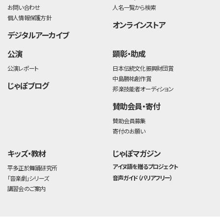
お問い合わせ
人名一覧から検索
個人情報保護方針
オンラインストア
デジタルアーカイブ
公演
顕彰・助成
公演レポート
日本伝統文化振興財団賞
中島勝祐創作賞
じゃぽブログ
邦楽技能者オーディション
賛助会員・寄付
賛助会員募集
寄付のお願い
キッズ・教材
じゃぽマガジン
アイヌ語を贈るプロジェクト
平多正於舞踊研究所
音声ガイド（バリアフリー）
「音楽劇」シリーズ
講習会のご案内