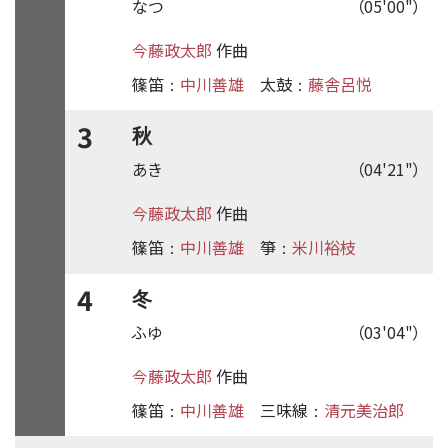
なつ
（05'00"）
今藤政太郎
作曲
篠笛
中川善雄
太鼓
藤舎呂悦
：
：
3
秋
あき
（04'21"）
今藤政太郎
作曲
篠笛
中川善雄
箏
米川裕枝
：
：
4
冬
ふゆ
（03'04"）
今藤政太郎
作曲
篠笛
中川善雄
三味線
清元美治郎
：
：