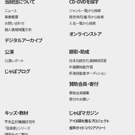
当財団について
CD・DVDを探す
ニュース
ジャンル一覧から検索
事業概要
発売年月/番号から検索
お問い合わせ
人名一覧から検索
個人情報保護方針
オンラインストア
デジタルアーカイブ
公演
顕彰・助成
公演レポート
日本伝統文化振興財団賞
中島勝祐創作賞
じゃぽブログ
邦楽技能者オーディション
賛助会員・寄付
賛助会員募集
寄付のお願い
キッズ・教材
じゃぽマガジン
アイヌ語を贈るプロジェクト
平多正於舞踊研究所
音声ガイド（バリアフリー）
「音楽劇」シリーズ
講習会のご案内