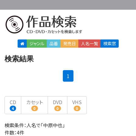
ジャンル
品番
発売日
人名
一覧
検索窓
検索結果
(current)
1
CD
カセット
DVD
VHS
4
0
0
0
検索条件：人名で「中原中也」
件数：4件