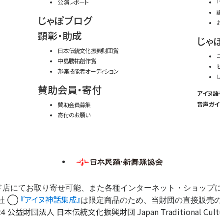
公演レポート
じゃぽブログ
顕彰・助成
じゃ
日本伝統文化振興財団賞
中島勝祐創作賞
邦楽技能者オーディション
賛助会員・寄付
アイヌ語
音声ガイ
賛助会員募集
寄付のお願い
ド店にてお取り寄せ可能、また各種インターネット・ショップ
『アイヌ神話集成』
社 ◯
は限定商品のため、当財団の直接販売
4 公益財団法人 日本伝統文化振興財団 Japan Traditional Cultures 