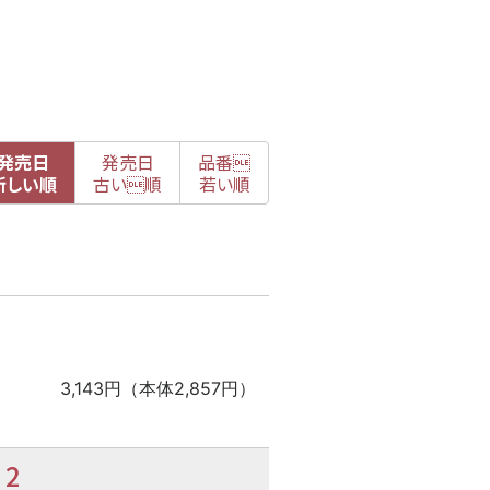
発売日
発売日
品番

新
しい順
古
い順
若い順
3,143円（本体2,857円）
2