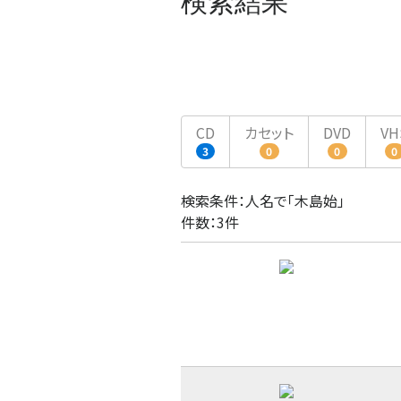
検索結果
CD
カセット
DVD
VH
3
0
0
0
検索条件：人名で「木島始」
件数：3件