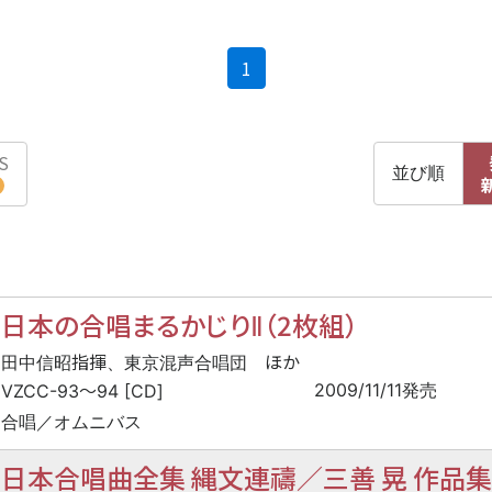
(current)
1
S
並び順
日本の合唱まるかじりⅡ（2枚組）
指揮
ほか
田中信昭
、東京混声合唱団
〜
2009/11/11発売
VZCC-93
94 [CD]
合唱／オムニバス
日本合唱曲全集 縄文連禱／三善 晃 作品集 