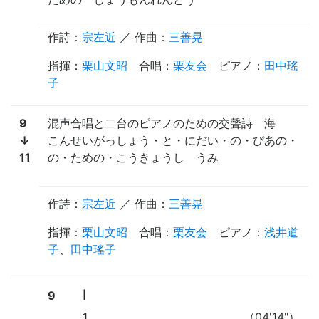
作詩
：
宗左近
／ 作曲：
三善晃
指揮
：
栗山文昭
合唱
：
栗友会
ピアノ
：
田中瑤
子
9
混声合唱と二台のピアノのための交聲詩
海
↓
こんせいがっしょう・と・にだい・の・ぴあの・
11
の・ための・こうきょうし うみ
作詩
：
宗左近
／ 作曲：
三善晃
指揮
：
栗山文昭
合唱
：
栗友会
ピアノ
：
浅井道
子
、
田中瑤子
Ⅰ
9
1
（04'14"）