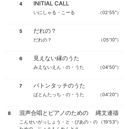
INITIAL CALL
4
いにしゃる・こーる
（02'55"）
だれの？
5
だれの？
（05'10"）
見えない縁のうた
6
みえないえん・の・うた
（04'50"）
バトンタッチのうた
7
ばとんたっち・の・うた
（04'20"）
混声合唱とピアノのための
縄文連禱
8
こんせいがっしょう・と・ぴあの・の
（19'53"）
ための じょうもんれんとう