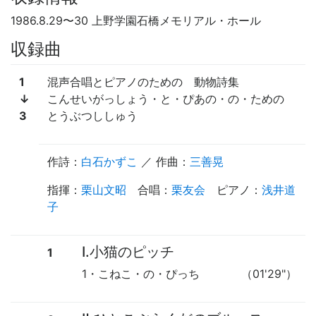
1986.8.29
〜
30 上野学園石橋メモリアル・ホール
収録曲
1
混声合唱とピアノのための
動物詩集
↓
こんせいがっしょう・と・ぴあの・の・ための
3
とうぶつししゅう
作詩
：
白石かずこ
／ 作曲：
三善晃
指揮
：
栗山文昭
合唱
：
栗友会
ピアノ
：
浅井道
子
Ⅰ.小猫のピッチ
1
1・こねこ・の・ぴっち
（01'29"）