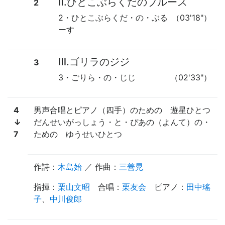
Ⅱ.ひとこぶらくだのブルース
2
2・ひとこぶらくだ・の・ぶる
（03'18"）
ーす
Ⅲ.ゴリラのジジ
3
3・ごりら・の・じじ
（02'33"）
4
男声合唱とピアノ（四手）のための
遊星ひとつ
↓
だんせいがっしょう・と・ぴあの（よんて）の・
7
ための ゆうせいひとつ
作詩
：
木島始
／ 作曲：
三善晃
指揮
：
栗山文昭
合唱
：
栗友会
ピアノ
：
田中瑤
子
、
中川俊郎