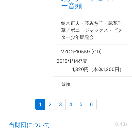
ー音頭
鈴木正夫・藤みち子・武花千
草／ボニージャックス・ビク
ター少年民謡会
VZCG-10559 [CD]
2015/1/14発売
1,320円（本体1,200円）
音頭
(current)
1
2
3
4
5
6
0.43s
当財団について