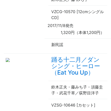
VZCG-10570 [12cmシングル
CD]
2017/11/8発売
1,320円（本体1,200円）
新民謡
踊る十二月／ダン
シング・ヒーロー
（Eat You Up）
鈴木正夫・藤みち子・須藤圭
子・武花千草／荻野目洋子
VZSG-10646 [カセット]