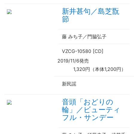
新井甚句／島芝翫
節
藤 みち子／門脇弘子
VZCG-10580 [CD]
2019/11/6発売
1,320円（本体1,200円）
新民謡
音頭「おどりの
輪」／ビューティ
フル・サンデー