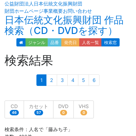
公益財団法人日本伝統文化振興財団
財団ホームページ
事業概要
お問い合わせ
日本伝統文化振興財団 作品
検索（CD・DVDを探す）
ジャンル
品番
発売日
人名
一覧
検索窓
検索結果
(current)
1
2
3
4
5
6
CD
カセット
DVD
VHS
46
57
0
0
検索条件：人名で「藤みち子」