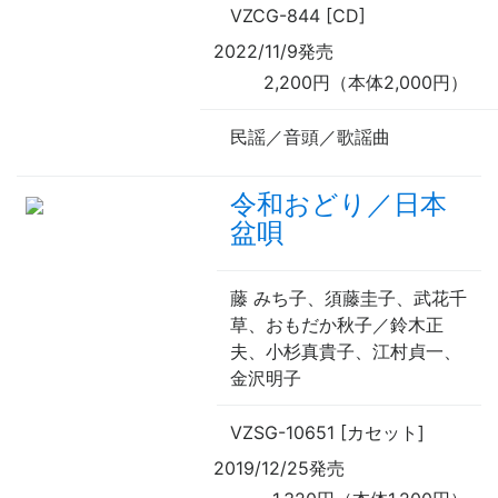
VZCG-844 [CD]
2022/11/9発売
2,200円（本体2,000円）
民謡／音頭／歌謡曲
令和おどり／日本
盆唄
藤 みち子、須藤圭子、武花千
草、おもだか秋子／鈴木正
夫、小杉真貴子、江村貞一、
金沢明子
VZSG-10651 [カセット]
2019/12/25発売