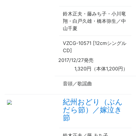
鈴木正夫・藤みち子・小川竜
翔・白戸久雄・橋本弥生／中
山千夏
VZCG-10571 [12cmシングル
CD]
2017/12/27発売
1,320円（本体1,200円）
音頭／歌謡曲
紀州おどり（ぶん
だら節）／嫁泣き
節
鈴木正夫／藤 みち子