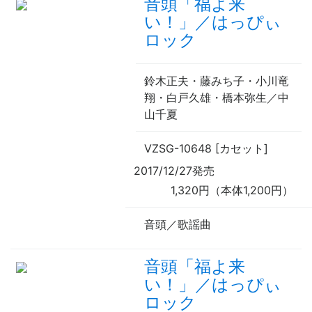
音頭「福よ来
い！」／はっぴぃ
ロック
鈴木正夫・藤みち子・小川竜
翔・白戸久雄・橋本弥生／中
山千夏
VZSG-10648 [カセット]
2017/12/27発売
1,320円（本体1,200円）
音頭／歌謡曲
音頭「福よ来
い！」／はっぴぃ
ロック