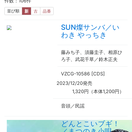
件数：106件
並び順
新
古
品番
SUN燦サンバ／い
わき やっちき
藤みち子、須藤圭子、相原ひ
ろ子、武花千草／鈴木正夫
VZCG-10586 [CDS]
2023/12/20発売
1,320円（本体1,200円）
音頭／民謡
どんとこいブギ！
／まつのき小唄