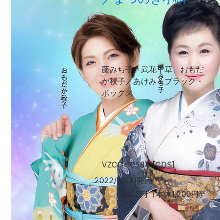
藤みち子、武花千草、おもだ
か秋子／あけみ＆ブラック・
ボックス
VZCG-10584 [CDS]
2022/12/21発売
1,320円（本体1,200円）