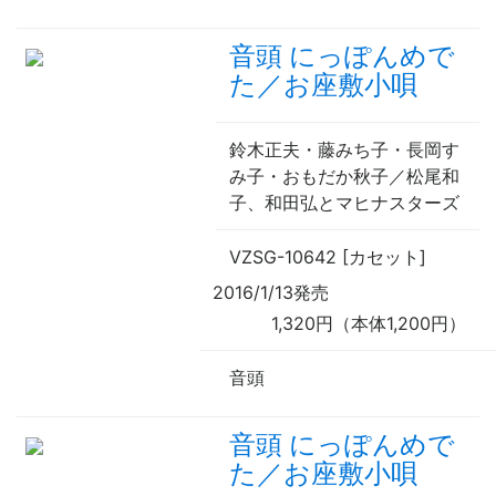
音頭 にっぽんめで
た／お座敷小唄
鈴木正夫・藤みち子・長岡す
み子・おもだか秋子／松尾和
子、和田弘とマヒナスターズ
VZSG-10642 [カセット]
2016/1/13発売
1,320円（本体1,200円）
音頭
音頭 にっぽんめで
た／お座敷小唄