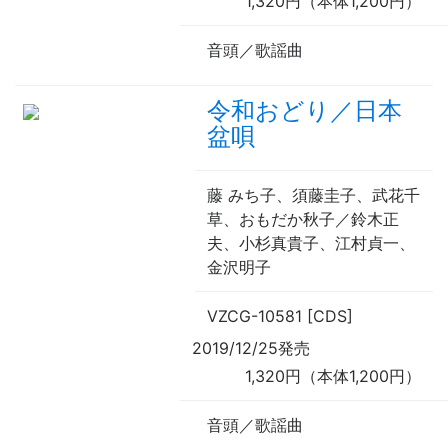
1,320円（本体1,200円）
音頭／歌謡曲
令和おどり／日本
盆唄
藤 みち子、須藤圭子、武花千
草、おもだか秋子／鈴木正
夫、小杉真貴子、江村貞一、
金沢明子
VZCG-10581 [CDS]
2019/12/25発売
1,320円（本体1,200円）
音頭／歌謡曲