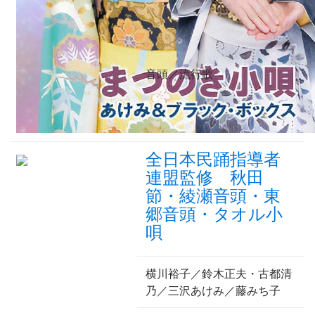
音頭／流行歌
全日本民踊指導者
連盟監修 秋田
節・綾瀬音頭・東
郷音頭・タオル小
唄
横川裕子／鈴木正夫・古都清
乃／三沢あけみ／藤みち子