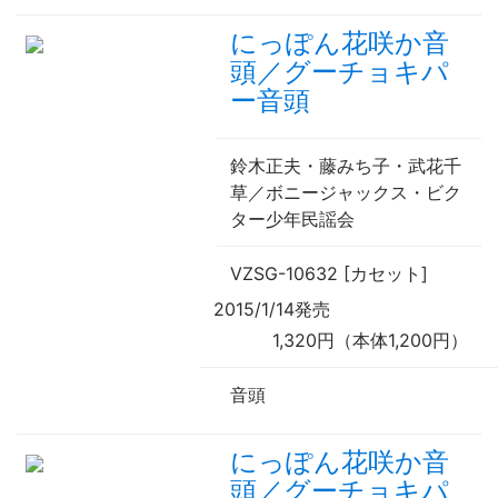
にっぽん花咲か音
頭／グーチョキパ
ー音頭
鈴木正夫・藤みち子・武花千
草／ボニージャックス・ビク
ター少年民謡会
VZSG-10632 [カセット]
2015/1/14発売
1,320円（本体1,200円）
音頭
にっぽん花咲か音
頭／グーチョキパ