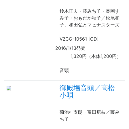
鈴木正夫・藤みち子・長岡す
み子・おもだか秋子／松尾和
子、和田弘とマヒナスターズ
VZCG-10561 [CD]
2016/1/13発売
1,320円（本体1,200円）
音頭
御殿場音頭／高松
小唄
菊池杜支朗・富田房枝／藤み
ち子