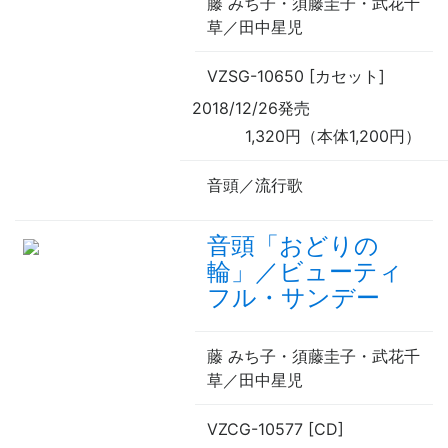
藤 みち子・須藤圭子・武花千
草／田中星児
VZSG-10650 [カセット]
2018/12/26発売
1,320円（本体1,200円）
音頭／流行歌
音頭「おどりの
輪」／ビューティ
フル・サンデー
藤 みち子・須藤圭子・武花千
草／田中星児
VZCG-10577 [CD]