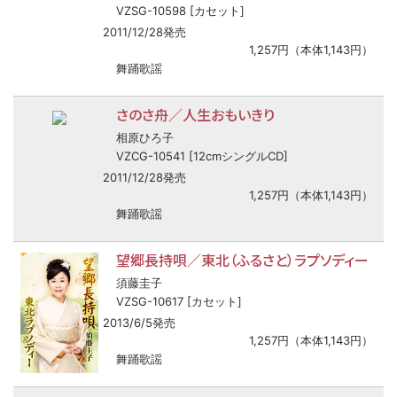
VZSG-10598 [カセット]
2011/12/28発売
1,257円（本体1,143円）
舞踊歌謡
さのさ舟／人生おもいきり
相原ひろ子
VZCG-10541 [12cmシングルCD]
2011/12/28発売
1,257円（本体1,143円）
舞踊歌謡
望郷長持唄／東北（ふるさと）ラプソディー
須藤圭子
VZSG-10617 [カセット]
2013/6/5発売
1,257円（本体1,143円）
舞踊歌謡