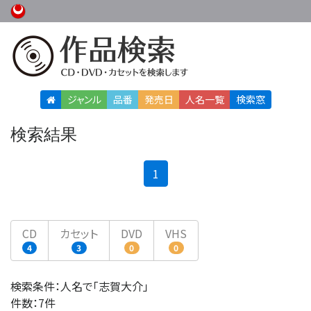
ジャンル
品番
発売日
人名
一覧
検索窓
検索結果
(current)
1
CD
カセット
DVD
VHS
4
3
0
0
検索条件：人名で「志賀大介」
件数：7件