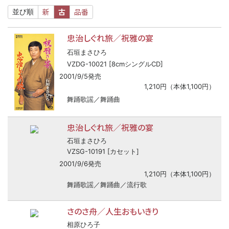
新
古
品番
並び順
忠治しぐれ旅／祝雅の宴
石垣まさひろ
VZDG-10021 [8cmシングルCD]
2001/9/5発売
1,210円（本体1,100円）
舞踊歌謡／舞踊曲
忠治しぐれ旅／祝雅の宴
石垣まさひろ
VZSG-10191 [カセット]
2001/9/6発売
1,210円（本体1,100円）
舞踊歌謡／舞踊曲／流行歌
さのさ舟／人生おもいきり
相原ひろ子