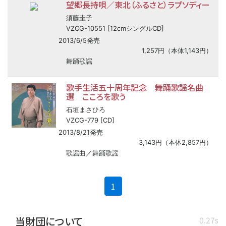
望郷長持唄／東北（ふるさと）ラプソディー
須藤圭子
VZCG-10551 [12cmシングルCD]
2013/6/5発売
1,257円（本体1,143円）
舞踊歌謡
歌手生活五十周年記念 舞踊歌謡名曲
選 こころを歌う
石垣まさひろ
VZCG-779 [CD]
2013/8/21発売
3,143円（本体2,857円）
歌謡曲／舞踊歌謡
(current)
1
当財団について
0.27s