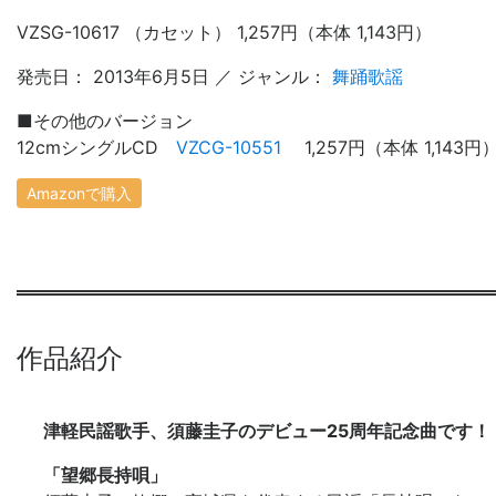
VZSG-10617 （カセット） 1,257円（本体 1,143円）
発売日： 2013年6月5日 ／ ジャンル：
舞踊歌謡
■
その他のバージョン
12cmシングルCD
VZCG-10551
1,257円（本体 1,143
Amazonで購入
作品紹介
津軽民謡歌手、須藤圭子のデビュー25周年記念曲です！
「望郷長持唄」