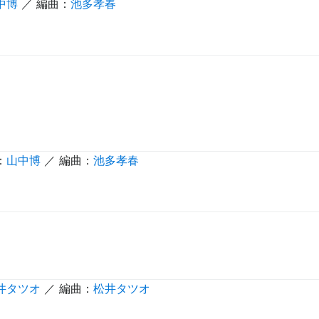
中博
／ 編曲：
池多孝春
：
山中博
／ 編曲：
池多孝春
井タツオ
／ 編曲：
松井タツオ