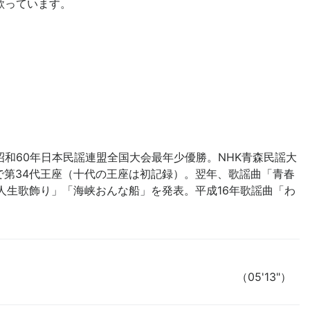
歌っています。
和60年日本民謡連盟全国大会最年少優勝。NHK青森民謡大
で第34代王座（十代の王座は初記録）。翌年、歌謡曲「青春
人生歌飾り」「海峡おんな船」を発表。平成16年歌謡曲「わ
（05'13"）