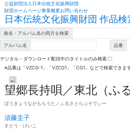
公益財団法人日本伝統文化振興財団
財団ホームページ
事業概要
お問い合わせ
日本伝統文化振興財団 作品検
曲名・アルバム名の両方を検索
アルバム名
品番
デジタル・ダウンロード配信中のタイトルのみ検索
※
品番は「VZCG-1」「VZCG1」「CG1」などで検索できま
望郷長持唄／東北（ふ
ぼうきょうながもちうた／ふるさとらぷそでぃー
須藤圭子
すどう・けいこ