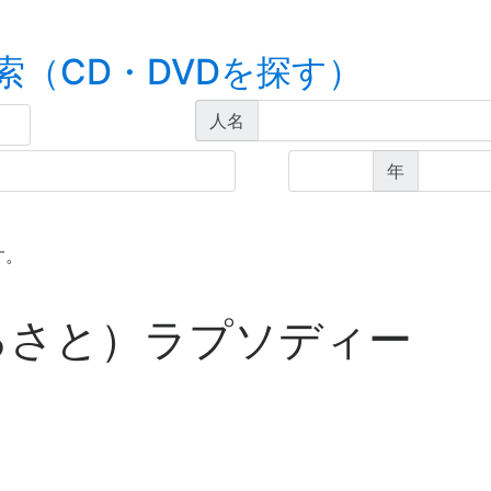
索（CD・DVDを探す）
人名
年
す。
るさと）ラプソディー