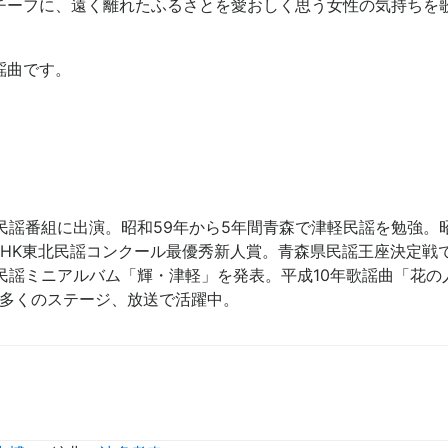
チーフに、遠く離れたふるさとを愛おしく思う女性の気持ちを
謡曲です。
謡番組に出演。昭和59年から5年間青森で津軽民謡を勉強。昭
NHK東北民謡コンクール最優秀新人賞。青森県民謡王座決定戦
民謡ミニアルバム「輝・津軽」を発表。平成10年歌謡曲「花の
多くのステージ、放送で活躍中。