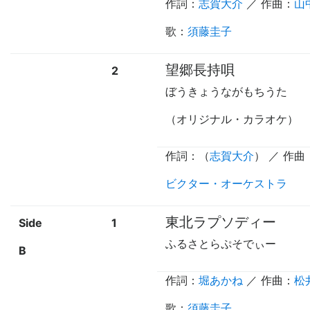
作詞：
志賀大介
／ 作曲：
山
歌
：
須藤圭子
望郷長持唄
2
ぼうきょうながもちうた
（オリジナル・カラオケ）
作詞：（
志賀大介
） ／ 作曲
ビクター・オーケストラ
東北ラプソディー
Side
1
ふるさとらぷそでぃー
B
作詞：
堀あかね
／ 作曲：
松
歌
：
須藤圭子