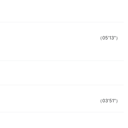
（05'13"）
（03'51"）