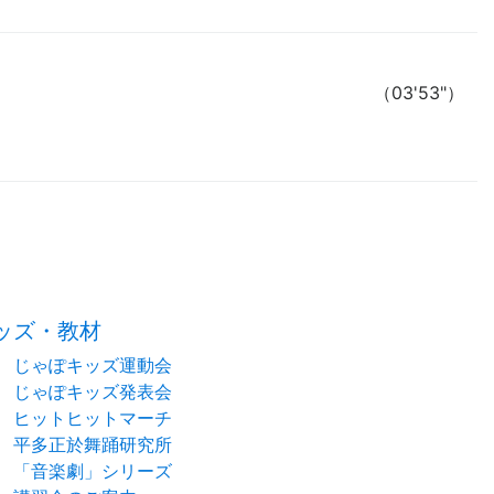
（03'53"）
time:0.44 s
・
ッズ・教材
じゃぽキッズ運動会
じゃぽキッズ発表会
ヒットヒットマーチ
平多正於舞踊研究所
「音楽劇」シリーズ