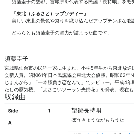
須藤圭子の故郷、宮城県を代表する民謡「長持唄」をモ
「東北（ふるさと）ラプソディー」
美しい東北の景色や祭りを織り込んだアップテンポな歌
どちらとも須藤圭子の魅力が詰まった曲です。
須藤圭子
宮城県仙台市の民謡一家に生まれ、小学5年生から東北放送民
会新人賞。昭和61年日本民謡協会東北大会優勝。昭和62年
じょんから」「一本勝負さ恋なんて」でデビュー。平成4年
たしの蜃気楼」「よさこいソーラン夫婦花」を発表。現在も
収録曲
望郷長持唄
Side
1
ぼうきょうながもちうた
A