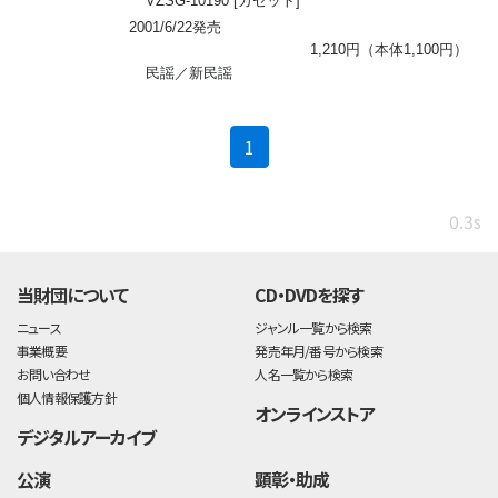
VZSG-10190 [カセット]
2001/6/22発売
1,210円（本体1,100円）
民謡／新民謡
(current)
1
0.3s
当財団について
CD・DVDを探す
ニュース
ジャンル一覧から検索
事業概要
発売年月/番号から検索
お問い合わせ
人名一覧から検索
個人情報保護方針
オンラインストア
デジタルアーカイブ
公演
顕彰・助成