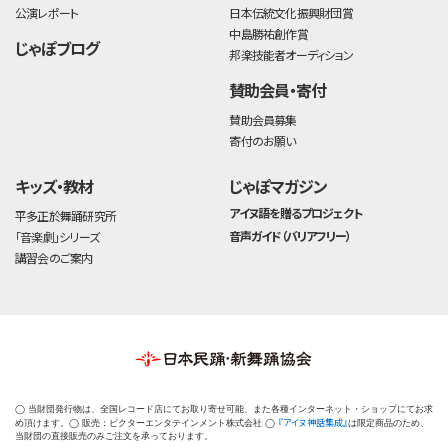
公演レポート
日本伝統文化振興財団賞
中島勝祐創作賞
じゃぽブログ
邦楽技能者オーディション
賛助会員・寄付
賛助会員募集
寄付のお願い
キッズ・教材
じゃぽマガジン
アイヌ語を贈るプロジェクト
平多正於舞踊研究所
音声ガイド（バリアフリー）
「音楽劇」シリーズ
講習会のご案内
◯ 当財団発行物は、全国レコード店にてお取り寄せ可能、また各種インターネット・ショップにてお求
『アイヌ神話集成』
め頂けます。◯ 販売：ビクターエンタテインメント株式会社 ◯
は限定商品のため、
当財団の直接販売のみご注文を承っております。