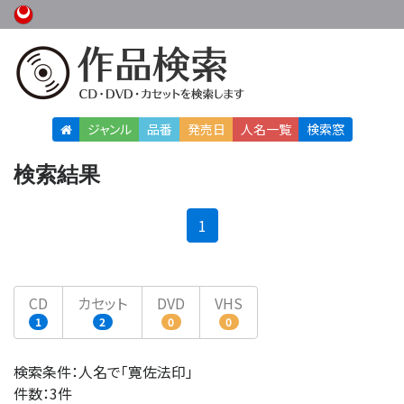
ジャンル
品番
発売日
人名
一覧
検索窓
検索結果
(current)
1
CD
カセット
DVD
VHS
1
2
0
0
検索条件：人名で「寛佐法印」
件数：3件