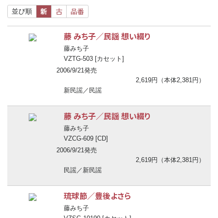
新
古
品番
並び順
藤 みち子／民謡 想い綴り
藤みち子
VZTG-503 [カセット]
2006/9/21発売
2,619円（本体2,381円）
新民謡／民謡
藤 みち子／民謡 想い綴り
藤みち子
VZCG-609 [CD]
2006/9/21発売
2,619円（本体2,381円）
民謡／新民謡
琉球節／豊後よさら
藤みち子