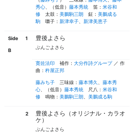
秀心
、（
低音
）
藤本秀統
笛
：
米谷和
修
太鼓
：
美鵬駒三朗
鉦
：
美鵬成る
駒
囃子
：
新津幸子
、
新津美恵子
豊後よさら
Side
1
ぶんごよさら
B
寛佐法印
補作
：
大分作詩グループ
／ 作
曲：
杵屋正邦
藤みち子
三味線
：
藤本博久
、
藤本秀
心
、（
低音
）
藤本秀統
尺八
：
米谷和
修
鳴物
：
美鵬駒三朗
、
美鵬成る駒
豊後よさら（オリジナル・カラオ
2
ケ）
ぶんごよさら