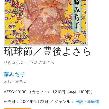
琉球節／豊後よさら
りきゅうぶし／ぶんごよさら
藤みち子
ふじ・みちこ
VZSG-10190 （カセット） 1,210円（本体 1,100円）
発売日： 2001年6月22日 ／ ジャンル：
民謡
・
新民謡