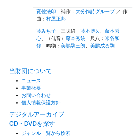
寛佐法印
補作
：
大分作詩グループ
／ 作
曲：
杵屋正邦
藤みち子
三味線
：
藤本博久
、
藤本秀
心
、（
低音
）
藤本秀統
尺八
：
米谷和
修
鳴物
：
美鵬駒三朗
、
美鵬成る駒
time:0.38 s
・
当財団について
ニュース
事業概要
お問い合わせ
個人情報保護方針
デジタルアーカイブ
CD・DVDを探す
ジャンル一覧から検索