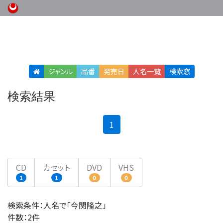
ジャンル
品番
発売日
人名
一覧
検索窓
検索結果
(current)
1
CD
カセット
DVD
VHS
1
1
0
0
検索条件：人名で「今関隆之」
件数：2件