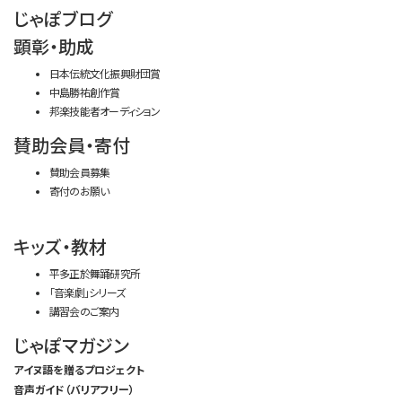
じゃぽブログ
顕彰・助成
日本伝統文化振興財団賞
中島勝祐創作賞
邦楽技能者オーディション
賛助会員・寄付
賛助会員募集
寄付のお願い
キッズ・教材
平多正於舞踊研究所
「音楽劇」シリーズ
講習会のご案内
じゃぽマガジン
アイヌ語を贈るプロジェクト
音声ガイド（バリアフリー）