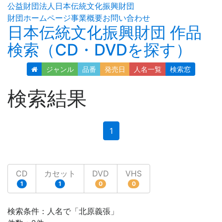
公益財団法人日本伝統文化振興財団
財団ホームページ
事業概要
お問い合わせ
日本伝統文化振興財団 作品
検索（CD・DVDを探す）
ジャンル
品番
発売日
人名
一覧
検索窓
検索結果
(current)
1
CD
カセット
DVD
VHS
1
1
0
0
検索条件：人名で「北原義張」