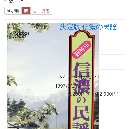
件数：2件
並び順
新
古
品番
決定版 信濃の民謡
VZTG-67 [カセット]
1997/5/21発売
2,200円（本体2,000円）