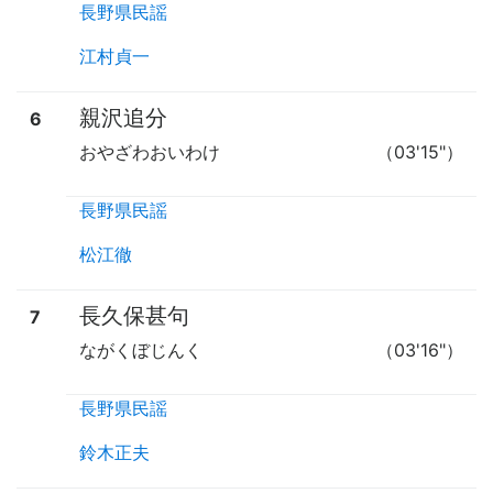
長野県民謡
江村貞一
親沢追分
6
おやざわおいわけ
（03'15"）
長野県民謡
松江徹
長久保甚句
7
ながくぼじんく
（03'16"）
長野県民謡
鈴木正夫