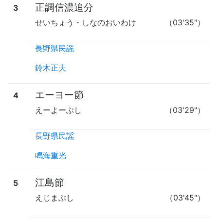
正調信濃追分
3
せいちょう・しなのおいわけ
（03'35"）
長野県民謡
鈴木正夫
エーヨー節
4
えーよーぶし
（03'29"）
長野県民謡
鳴海重光
江島節
5
えじまぶし
（03'45"）