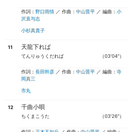
作詞：
野口雨情
／ 作曲：
中山晋平
／ 編曲：
小
沢直与志
小杉真貴子
天龍下れば
11
てんりゅうくだれば
（03'04"）
作詞：
長田幹彦
／ 作曲：
中山晋平
／ 編曲：
寺
岡真三
市丸
千曲小唄
12
ちくまこうた
（03'26"）
作詞：
正木不如丘
／ 作曲：
中山晋平
／ 編曲：