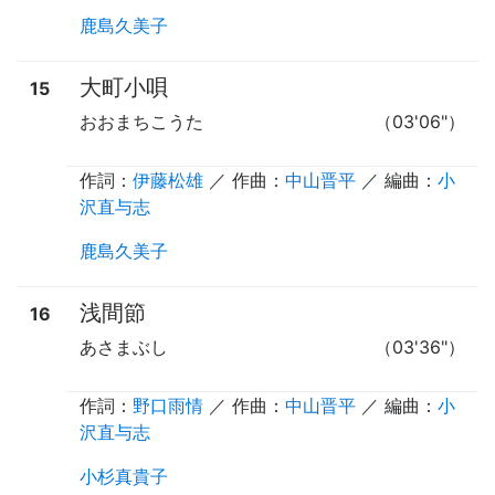
鹿島久美子
大町小唄
15
おおまちこうた
（03'06"）
作詞：
伊藤松雄
／ 作曲：
中山晋平
／ 編曲：
小
沢直与志
鹿島久美子
浅間節
16
あさまぶし
（03'36"）
作詞：
野口雨情
／ 作曲：
中山晋平
／ 編曲：
小
沢直与志
小杉真貴子