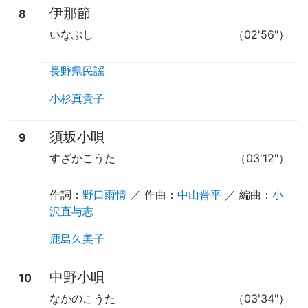
伊那節
8
いなぶし
（02'56"）
長野県民謡
小杉真貴子
須坂小唄
9
すざかこうた
（03'12"）
作詞：
野口雨情
／ 作曲：
中山晋平
／ 編曲：
小
沢直与志
鹿島久美子
中野小唄
10
なかのこうた
（03'34"）