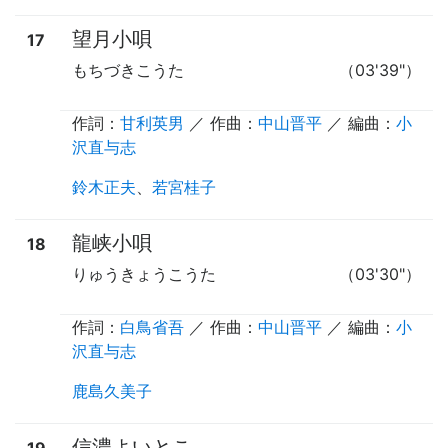
望月小唄
17
もちづきこうた
（03'39"）
作詞：
甘利英男
／ 作曲：
中山晋平
／ 編曲：
小
沢直与志
鈴木正夫
、
若宮桂子
龍峡小唄
18
りゅうきょうこうた
（03'30"）
作詞：
白鳥省吾
／ 作曲：
中山晋平
／ 編曲：
小
沢直与志
鹿島久美子
信濃よいとこ
19