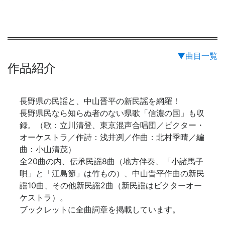
▼曲目一覧
作品紹介
長野県の民謡と、中山晋平の新民謡を網羅！
長野県民なら知らぬ者のない県歌「信濃の国」も収
録。（歌：立川清登、東京混声合唱団／ビクター・
オーケストラ／作詩：浅井冽／作曲：北村季晴／編
曲：小山清茂）
全20曲の内、伝承民謡8曲（地方伴奏、「小諸馬子
唄」と「江島節」は竹もの）、中山晋平作曲の新民
謡10曲、その他新民謡2曲（新民謡はビクターオー
ケストラ）。
ブックレットに全曲詞章を掲載しています。