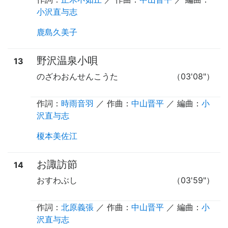
小沢直与志
鹿島久美子
野沢温泉小唄
13
のざわおんせんこうた
（03'08"）
作詞：
時雨音羽
／ 作曲：
中山晋平
／ 編曲：
小
沢直与志
榎本美佐江
お諏訪節
14
おすわぶし
（03'59"）
作詞：
北原義張
／ 作曲：
中山晋平
／ 編曲：
小
沢直与志