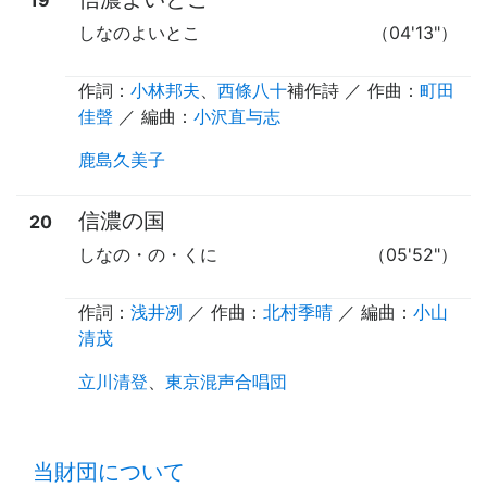
しなのよいとこ
（04'13"）
作詞：
小林邦夫
、
西條八十
補作詩
／ 作曲：
町田
佳聲
／ 編曲：
小沢直与志
鹿島久美子
信濃の国
20
しなの・の・くに
（05'52"）
作詞：
浅井冽
／ 作曲：
北村季晴
／ 編曲：
小山
清茂
立川清登
、
東京混声合唱団
time:0.44 s
・
当財団について