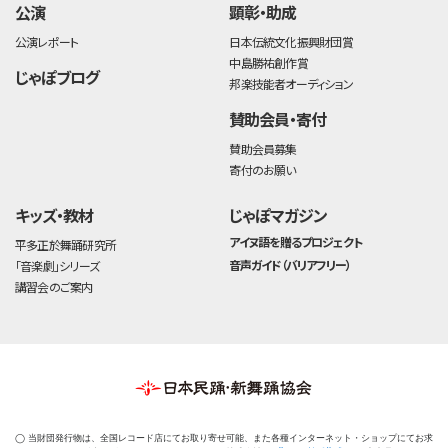
公演
顕彰・助成
公演レポート
日本伝統文化振興財団賞
中島勝祐創作賞
じゃぽブログ
邦楽技能者オーディション
賛助会員・寄付
賛助会員募集
寄付のお願い
キッズ・教材
じゃぽマガジン
アイヌ語を贈るプロジェクト
平多正於舞踊研究所
音声ガイド（バリアフリー）
「音楽劇」シリーズ
講習会のご案内
◯ 当財団発行物は、全国レコード店にてお取り寄せ可能、また各種インターネット・ショップにてお求