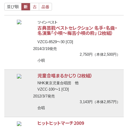
新
古
品番
並び順
ツインベスト
古典芸能ベストセレクション 名手・名曲・
名演集「小唄～梅吉小唄の粋」（2枚組）
〜
VZCG-8529
30 [CD]
2014/2/19発売
2,750円（本体2,500円）
小唄
児童合唱まるかじり（2枚組）
他
NHK東京児童合唱団
〜
VZCC-100
1 [CD]
2012/3/7発売
3,143円（本体2,857円）
合唱
ヒットヒットマーチ2009