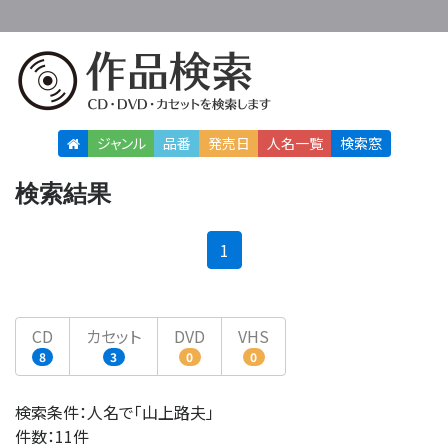
ジャンル
品番
発売日
人名
一覧
検索窓
検索結果
(current)
1
CD
カセット
DVD
VHS
8
3
0
0
検索条件：人名で「山上路夫」
件数：11件