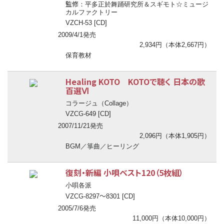
監修
：平多正於舞踊研究所＆スギモト☆ミュージ
カルファクトリー
VZCH-53 [CD]
2009/4/1発売
2,934円（本体2,667円）
保育教材
Healing KOTO KOTOで聴く 日本の歌
百選Ⅵ
コラージュ（Collage）
VZCG-649 [CD]
2007/11/21発売
2,096円（本体1,905円）
BGM／箏曲／ヒーリング
復刻・新編 小唄ベスト120（5枚組）
小唄各派
〜
VZCG-8297
8301 [CD]
2005/7/6発売
11,000円（本体10,000円）