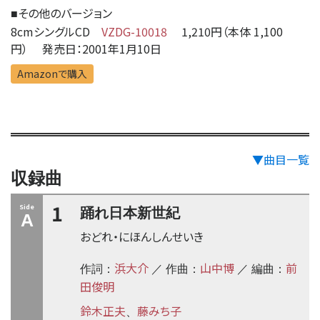
その他のバージョン
■
8cmシングルCD
VZDG-10018
1,210円（本体 1,100
円） 発売日：2001年1月10日
Amazonで購入
▼曲目一覧
収録曲
1
Side
踊れ日本新世紀
A
おどれ・にほんしんせいき
浜大介
山中博
前
作詞：
／ 作曲：
／ 編曲：
田俊明
鈴木正夫
藤みち子
、