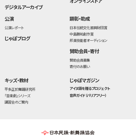
オンラインストア
デジタルアーカイブ
公演
顕彰・助成
公演レポート
日本伝統文化振興財団賞
中島勝祐創作賞
じゃぽブログ
邦楽技能者オーディション
賛助会員・寄付
賛助会員募集
寄付のお願い
キッズ・教材
じゃぽマガジン
アイヌ語を贈るプロジェクト
平多正於舞踊研究所
音声ガイド（バリアフリー）
「音楽劇」シリーズ
講習会のご案内