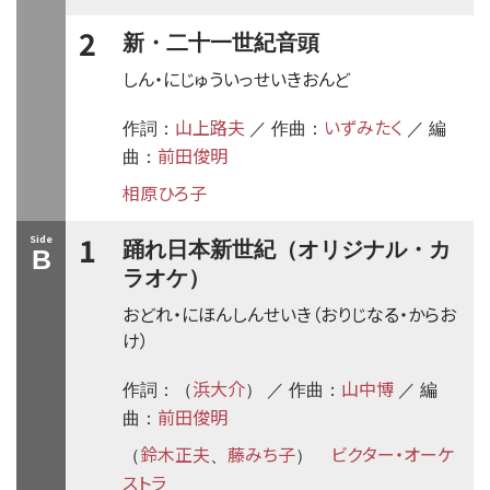
2
新・二十一世紀音頭
しん・にじゅういっせいきおんど
山上路夫
いずみたく
作詞：
／ 作曲：
／ 編
前田俊明
曲：
相原ひろ子
1
Side
踊れ日本新世紀（オリジナル・カ
B
ラオケ）
おどれ・にほんしんせいき（おりじなる・からお
け）
浜大介
山中博
作詞：（
） ／ 作曲：
／ 編
前田俊明
曲：
鈴木正夫
藤みち子
ビクター・オーケ
（
、
）
ストラ