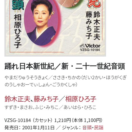
踊れ日本新世紀／新・二十一世紀音頭
やまだりゅうそうきょく／ささき・ちかの（だい2かい・ほうがくぎ
のうしゃおーでぃしょん・ごうかくしゃ）
鈴木正夫
、
藤みち子
／
相原ひろ子
すずき・まさお、ふじ・みちこ／あいはら・ひろこ
VZSG-10184 （カセット） 1,210円（本体 1,100円）
発売日： 2001年1月11日 ／ ジャンル：
音頭
・
民謡