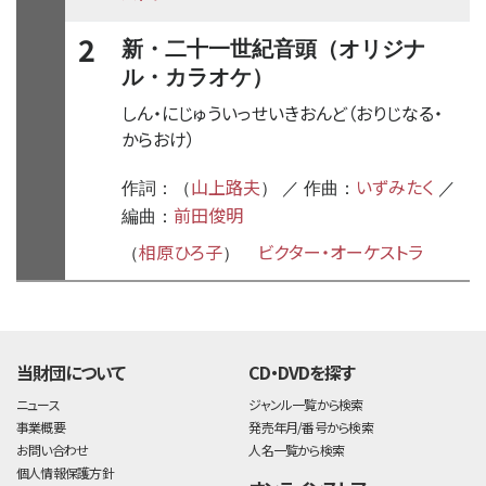
2
新・二十一世紀音頭（オリジナ
ル・カラオケ）
しん・にじゅういっせいきおんど（おりじなる・
からおけ）
山上路夫
いずみたく
作詞：（
） ／ 作曲：
／
前田俊明
編曲：
相原ひろ子
ビクター・オーケストラ
（
）
time:0.53 s
・
当財団について
CD・DVDを探す
ニュース
ジャンル一覧から検索
事業概要
発売年月/番号から検索
お問い合わせ
人名一覧から検索
個人情報保護方針