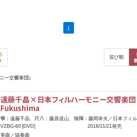
(current)
1
S
並び順
モニー交響楽団」
遠藤千晶×日本フィルハーモニー交響楽団 
Fukushima
箏
尺八
指揮
：遠藤千晶、
：藤原道山、
：藤岡幸夫／日本フィ
VZBG-60 [DVD]
2018/11/21発売
箏曲／協奏曲