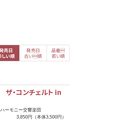
発売日
発売日
品番

新
しい順
古
い順
若い順
ザ・コンチェルト in
ルハーモニー交響楽団
3,850円（本体3,500円）