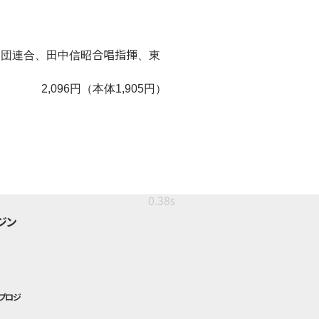
合唱指揮
唱団連合、田中信昭
、東
2,096円（本体1,905円）
0.38s
ジン
プロジ