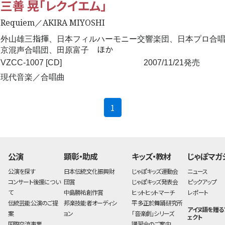
三善 晃「レクイエム」
Requiem／AKIRA MIYOSHI
指揮
外山雄三
、日本フィルハーモニー交響楽団、日本プロ合
ほか
京混声合唱団、田原富子
VZCC-1007 [CD]
2007/11/21発売
現代音楽／合唱曲
(current)
1
公演
顕彰・助成
キッズ・教材
じゃぽマガ
公演を探す
日本伝統文化振興財
じゃぽキッズ運動会
ニュース
コンサート後援につい
団賞
じゃぽキッズ発表会
ピックアップ
て
中島勝祐創作賞
ヒットヒットマーチ
レポート
伝統芸能公演のご提
邦楽技能者オーディシ
平多正於舞踊研究所
アイヌ語を贈る
案
ョン
「音楽劇」シリーズ
ェクト
国際交流事業
講習会のご案内