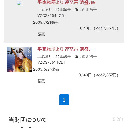
平家物語より 連琵琶 清盛、四
笛
上原まり、須田誠舟
：西川浩平
VZCG-554 [CD]
2005/7/21発売
3,143円（本体2,857円）
琵琶
平家物語より 連琵琶 清盛、一
笛
上原まり、須田誠舟
：西川浩平
VZCG-551 [CD]
2005/5/21発売
3,143円（本体2,857円）
琵琶
(current)
1
当財団について
0.28s