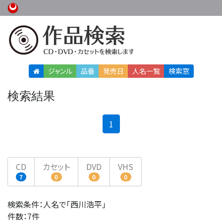
ジャンル
品番
発売日
人名
一覧
検索窓
検索結果
(current)
1
CD
カセット
DVD
VHS
7
0
0
0
検索条件：人名で「西川浩平」
件数：7件