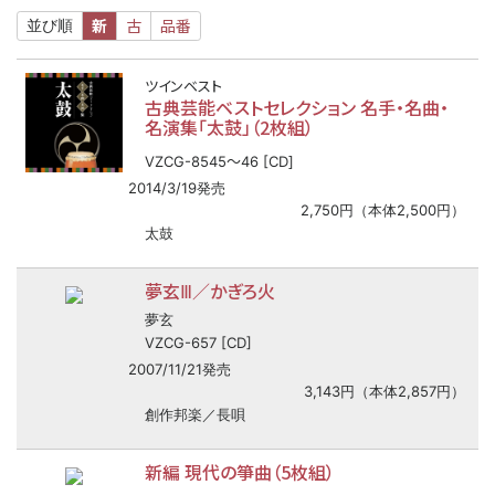
新
古
品番
並び順
ツインベスト
古典芸能ベストセレクション 名手・名曲・
名演集「太鼓」（2枚組）
〜
VZCG-8545
46 [CD]
2014/3/19発売
2,750円（本体2,500円）
太鼓
夢玄Ⅲ／かぎろ火
夢玄
VZCG-657 [CD]
2007/11/21発売
3,143円（本体2,857円）
創作邦楽／長唄
新編 現代の箏曲（5枚組）