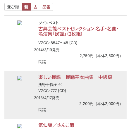
新
古
品番
並び順
ツインベスト
古典芸能ベストセレクション 名手・名曲・
名演集「民謡」（2枚組）
〜
VZCG-8547
48 [CD]
2014/3/19発売
2,750円（本体2,500円）
民謡
楽しい民謡 民踊基本曲集 中級編
他
浅野千鶴子
VZCG-777 [CD]
2013/4/17発売
2,200円（本体2,000円）
民謡
気仙坂／さんこ節