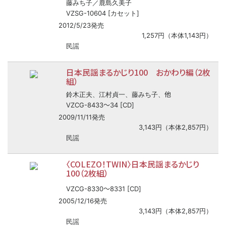
藤みち子／鹿島久美子
VZSG-10604 [カセット]
2012/5/23発売
1,257円（本体1,143円）
民謡
日本民謡まるかじり100 おかわり編（2枚
組）
他
鈴木正夫、江村貞一、藤みち子、
〜
VZCG-8433
34 [CD]
2009/11/11発売
3,143円（本体2,857円）
民謡
〈COLEZO！TWIN〉日本民謡まるかじり
100（2枚組）
〜
VZCG-8330
8331 [CD]
2005/12/16発売
3,143円（本体2,857円）
民謡