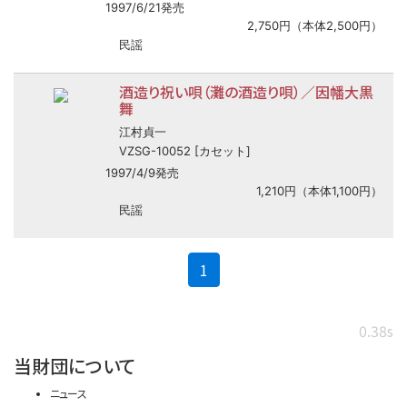
1997/6/21発売
2,750円（本体2,500円）
民謡
酒造り祝い唄（灘の酒造り唄）／因幡大黒
舞
江村貞一
VZSG-10052 [カセット]
1997/4/9発売
1,210円（本体1,100円）
民謡
(current)
1
0.38s
当財団について
ニュース