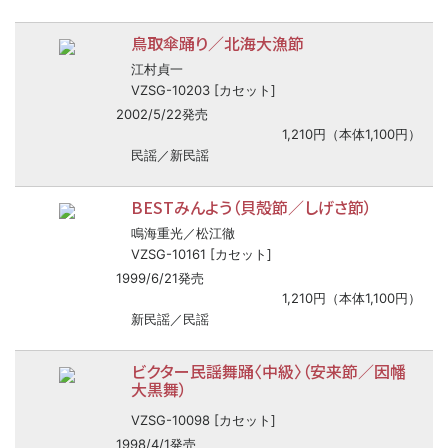
鳥取傘踊り／北海大漁節
江村貞一
VZSG-10203 [カセット]
2002/5/22発売
1,210円（本体1,100円）
民謡／新民謡
BESTみんよう（貝殻節／しげさ節）
鳴海重光／松江徹
VZSG-10161 [カセット]
1999/6/21発売
1,210円（本体1,100円）
新民謡／民謡
ビクター民謡舞踊〈中級〉（安来節／因幡
大黒舞）
VZSG-10098 [カセット]
1998/4/1発売