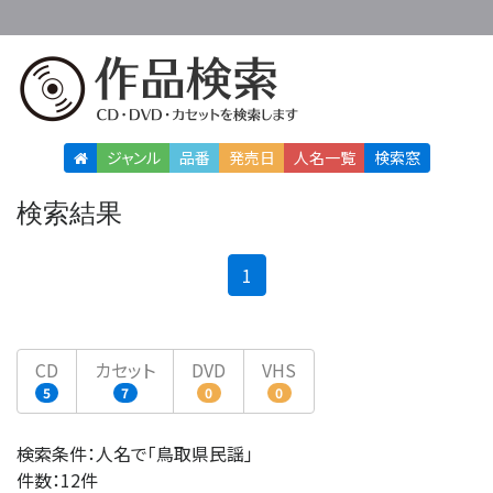
ジャンル
品番
発売日
人名
一覧
検索窓
検索結果
(current)
1
CD
カセット
DVD
VHS
5
7
0
0
検索条件：人名で「鳥取県民謡」
件数：12件