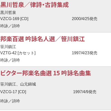
黒川哲泉／律詩・古詩集成
黒川哲泉
VZCG-169 [CD]
2000/4/25発売
吟詠／詩吟
邦楽百選 吟詠名人選／笹川鎮江
笹川鎮江
VZTG-42 [カセット]
1997/4/23発売
吟詠／詩吟
ビクター邦楽名曲選 15 吟詠名曲集
笹川鎮江、山元錦城
VZCG-17 [CD]
1997/4/9発売
吟詠／詩吟