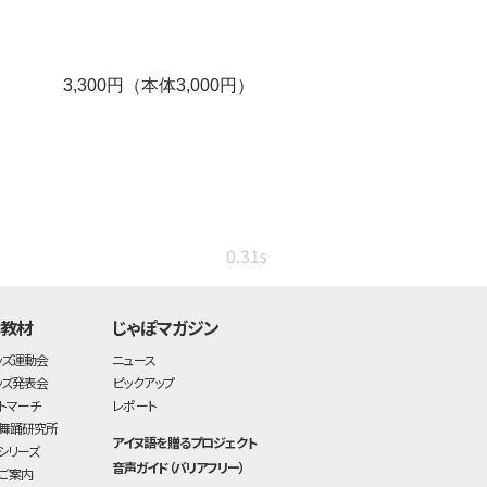
3,300円（本体3,000円）
0.31s
・教材
じゃぽマガジン
ッズ運動会
ニュース
ッズ発表会
ピックアップ
トマーチ
レポート
舞踊研究所
アイヌ語を贈るプロジェクト
シリーズ
音声ガイド（バリアフリー）
ご案内