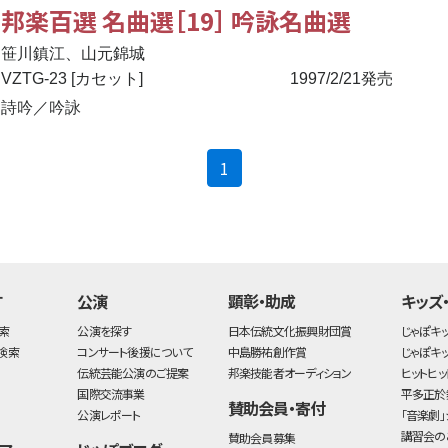
邦楽百選 名曲選［19］ 吟詠名曲選
笹川鎮江、山元錦城
VZTG-23 [カセット]
1997/2/21発売
詩吟／吟詠
(current)
1
す
公演
顕彰・助成
キッズ
索
公演を探す
日本伝統文化振興財団賞
じゃぽキ
検索
コンサート後援について
中島勝祐創作賞
じゃぽキ
伝統芸能公演のご提案
邦楽技能者オーディション
ヒットヒッ
国際交流事業
平多正於
賛助会員・寄付
公演レポート
「音楽劇」
講習会の
賛助会員募集