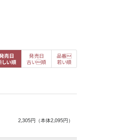
発売日
発売日
品番

新
しい順
古
い順
若い順
2,305円（本体2,095円）