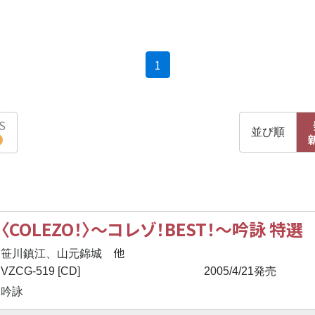
(current)
1
S
並び順
〈COLEZO！〉
〜
コレゾ！BEST！
〜
吟詠 特選
他
笹川鎮江、山元錦城
VZCG-519 [CD]
2005/4/21発売
吟詠