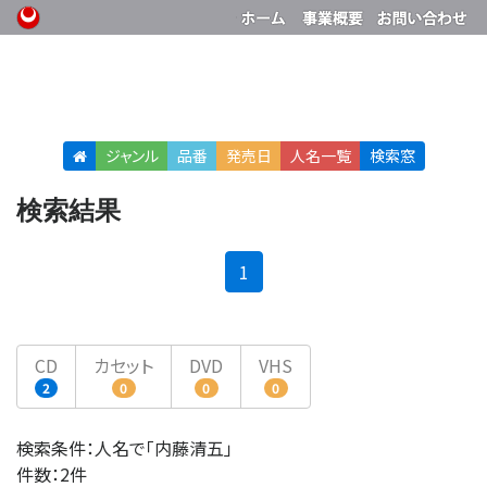
ジャンル
品番
発売日
人名
一覧
検索窓
検索結果
(current)
1
CD
カセット
DVD
VHS
2
0
0
0
検索条件：人名で「内藤清五」
件数：2件