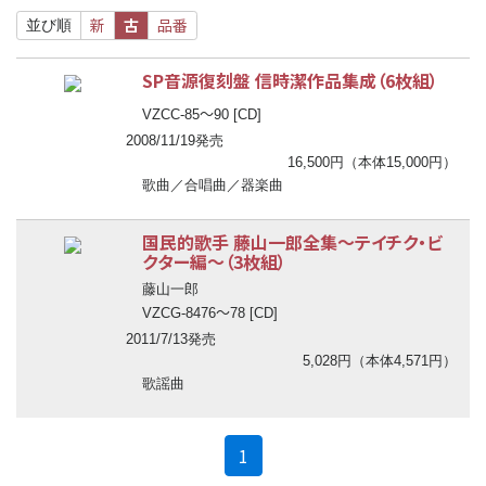
新
古
品番
並び順
SP音源復刻盤 信時潔作品集成（6枚組）
〜
VZCC-85
90 [CD]
2008/11/19発売
16,500円（本体15,000円）
歌曲／合唱曲／器楽曲
国民的歌手 藤山一郎全集
〜
テイチク・ビ
クター編
〜
（3枚組）
藤山一郎
〜
VZCG-8476
78 [CD]
2011/7/13発売
5,028円（本体4,571円）
歌謡曲
(current)
1