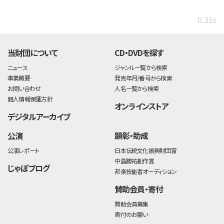
0.31s
当財団について
CD・DVDを探す
ニュース
ジャンル一覧から検索
事業概要
発売年月/番号から検索
お問い合わせ
人名一覧から検索
個人情報保護方針
オンラインストア
デジタルアーカイブ
公演
顕彰・助成
公演レポート
日本伝統文化振興財団賞
中島勝祐創作賞
じゃぽブログ
邦楽技能者オーディション
賛助会員・寄付
賛助会員募集
寄付のお願い