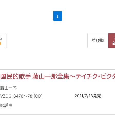
(current)
1
S
並び順
国民的歌手 藤山一郎全集
〜
テイチク・ビク
藤山一郎
〜
2011/7/13発売
VZCG-8476
78 [CD]
歌謡曲