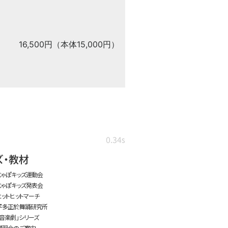
16,500円（本体15,000円）
0.34s
ズ・教材
じゃぽキッズ運動会
じゃぽキッズ発表会
ヒットヒットマーチ
平多正於舞踊研究所
「音楽劇」シリーズ
講習会のご案内