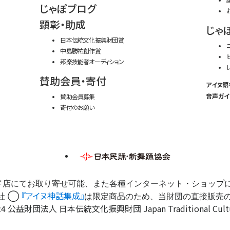
じゃぽブログ
顕彰・助成
じゃ
日本伝統文化振興財団賞
中島勝祐創作賞
邦楽技能者オーディション
賛助会員・寄付
アイヌ語
音声ガイ
賛助会員募集
寄付のお願い
ド店にてお取り寄せ可能、また各種インターネット・ショップ
『アイヌ神話集成』
社 ◯
は限定商品のため、当財団の直接販売
4 公益財団法人 日本伝統文化振興財団 Japan Traditional Cultures 