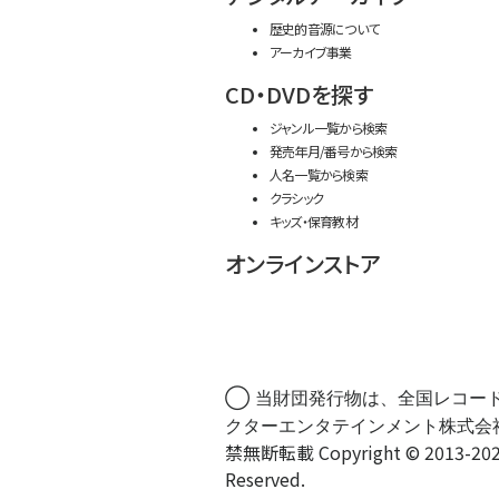
歴史的音源について
アーカイブ事業
CD・DVDを探す
ジャンル一覧から検索
発売年月/番号から検索
人名一覧から検索
クラシック
キッズ・保育教材
オンラインストア
◯ 当財団発行物は、全国レコー
クターエンタテインメント株式会
禁無断転載 Copyright © 2013-202
Reserved.