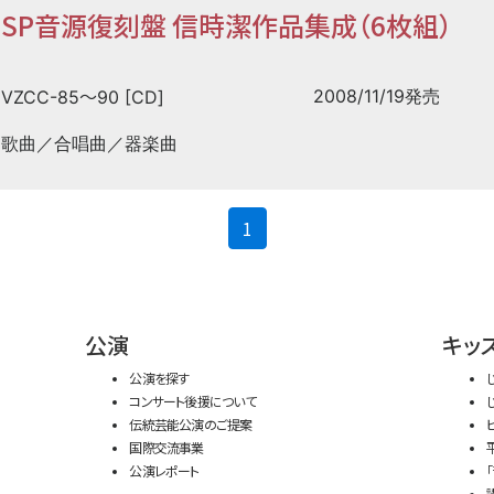
SP音源復刻盤 信時潔作品集成（6枚組）
〜
2008/11/19発売
VZCC-85
90 [CD]
歌曲／合唱曲／器楽曲
(current)
1
公演
キッ
公演を探す
コンサート後援について
伝統芸能公演のご提案
国際交流事業
公演レポート