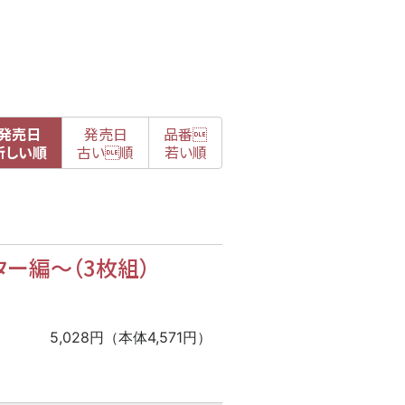
発売日
発売日
品番

新
しい順
古
い順
若い順
ター編
〜
（3枚組）
5,028円（本体4,571円）