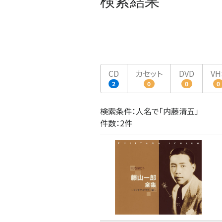
検索結果
CD
カセット
DVD
VH
2
0
0
0
検索条件：人名で「内藤清五」
件数：2件