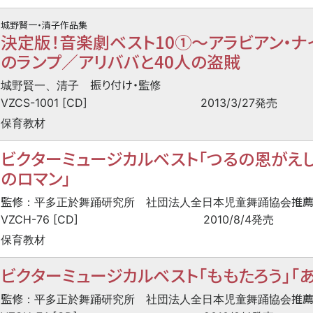
城野賢一・清子作品集
決定版！音楽劇ベスト10①
〜
アラビアン・ナ
のランプ／アリババと40人の盗賊
振り付け・監修
城野賢一、清子
VZCS-1001 [CD]
2013/3/27発売
保育教材
ビクターミュージカルベスト「つるの恩がえし
のロマン」
監修
推
：平多正於舞踊研究所 社団法人全日本児童舞踊協会
VZCH-76 [CD]
2010/8/4発売
保育教材
ビクターミュージカルベスト「ももたろう」「あ
監修
推
：平多正於舞踊研究所 社団法人全日本児童舞踊協会