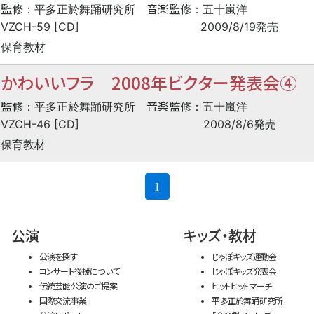
監修
音楽監修
：平多正於舞踊研究所
：五十嵐洋
VZCH-59 [CD]
2009/8/19発売
保育教材
かわいいフラ 2008年ビクター発表会④
監修
音楽監修
：平多正於舞踊研究所
：五十嵐洋
VZCH-46 [CD]
2008/8/6発売
保育教材
(current)
1
公演
キッズ・教材
公演を探す
じゃぽキッズ運動会
コンサート後援について
じゃぽキッズ発表会
伝統芸能公演のご提案
ヒットヒットマーチ
国際交流事業
平多正於舞踊研究所