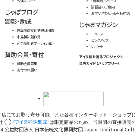
公演レポート
「音楽劇」シリーズ
講習会のご案内
じゃぽブログ
お問い合わせ・販売特約店
顕彰・助成
じゃぽマガジン
日本伝統文化振興財団賞
ニュース
中島勝祐創作賞
ピックアップ
邦楽技能者オーディション
レポート
賛助会員・寄付
アイヌ語を贈るプロジェクト
音声ガイド（バリアフリー）
賛助会員募集
寄付のお願い
ド店にてお取り寄せ可能、また各種インターネット・ショップ
『アイヌ神話集成』
社 ◯
は限定商品のため、当財団の直接販売
4 公益財団法人 日本伝統文化振興財団 Japan Traditional Cultures 