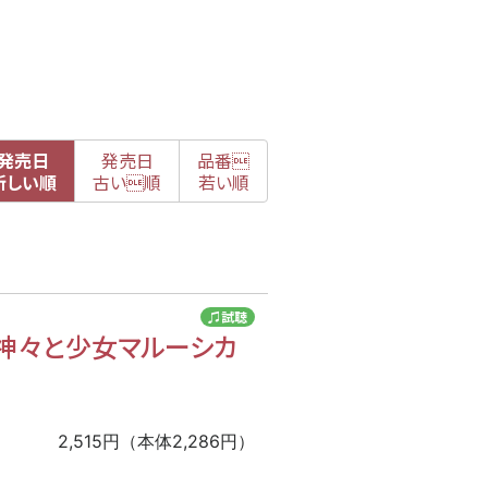
発売日
発売日
品番

新
しい順
古
い順
若い順
♫試聴
神々と少女マルーシカ
2,515円（本体2,286円）