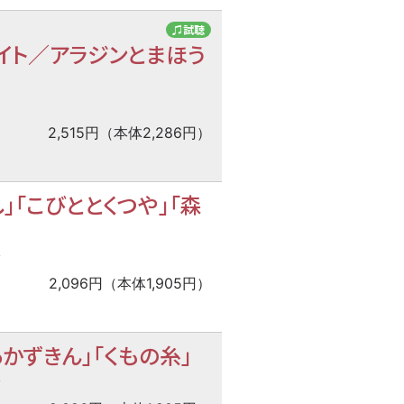
♫試聴
イト／アラジンとまほう
2,515円（本体2,286円）
」「こびととくつや」「森
薦
2,096円（本体1,905円）
かずきん」「くもの糸」
薦