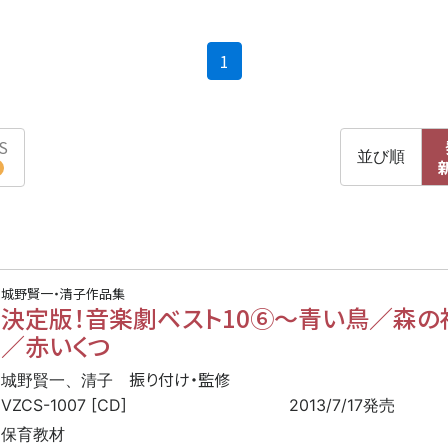
(current)
1
S
並び順
」
城野賢一・清子作品集
決定版！音楽劇ベスト10⑥
〜
青い鳥／森の
／赤いくつ
振り付け・監修
城野賢一、清子
VZCS-1007 [CD]
2013/7/17発売
保育教材