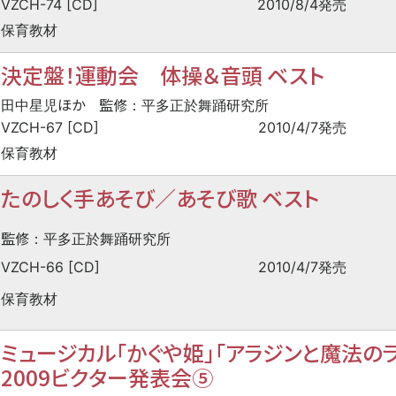
VZCH-74 [CD]
2010/8/4発売
保育教材
決定盤！運動会 体操＆音頭 ベスト
ほか
監修
田中星児
：平多正於舞踊研究所
VZCH-67 [CD]
2010/4/7発売
保育教材
たのしく手あそび／あそび歌 ベスト
監修
：平多正於舞踊研究所
VZCH-66 [CD]
2010/4/7発売
保育教材
ミュージカル「かぐや姫」「アラジンと魔法の
2009ビクター発表会⑤