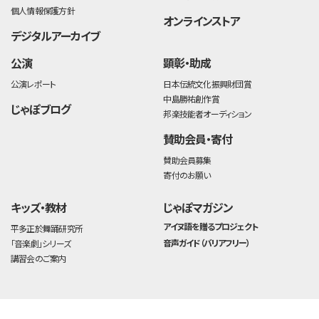
個人情報保護方針
オンラインストア
デジタルアーカイブ
公演
顕彰・助成
公演レポート
日本伝統文化振興財団賞
中島勝祐創作賞
じゃぽブログ
邦楽技能者オーディション
賛助会員・寄付
賛助会員募集
寄付のお願い
キッズ・教材
じゃぽマガジン
アイヌ語を贈るプロジェクト
平多正於舞踊研究所
音声ガイド（バリアフリー）
「音楽劇」シリーズ
講習会のご案内