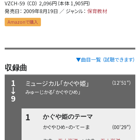
VZCH-59 （CD） 2,096円（本体 1,905円）
発売日： 2009年8月19日 ／ ジャンル：
保育教材
Amazonで購入
▼曲目一覧 （試聴できます）
収録曲
1
ミュージカル「かぐや姫」
（12'51"）
↓
みゅーじかる「かぐやひめ」
9
1
かぐや姫のテーマ
かぐやひめ・の・てーま
（00'29"）