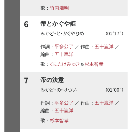
歌
竹内浩明
：
6
帝とかぐや姫
みかど・と・かぐやひめ
（02'17"）
平多公了
五十嵐洋
作詞：
／ 作曲：
／
五十嵐洋
編曲：
歌
くにたけみゆき
杉本智孝
：
＆
7
帝の決意
みかど・の・けつい
（01'00"）
平多公了
五十嵐洋
作詞：
／ 作曲：
／
五十嵐洋
編曲：
歌
杉本智孝
：