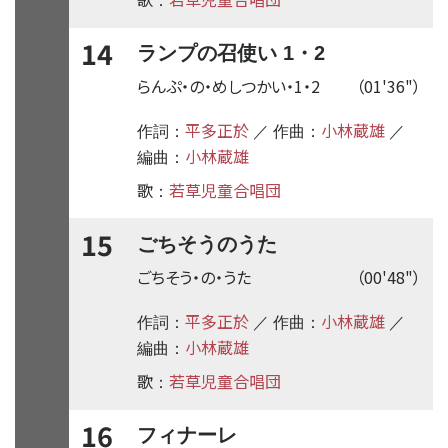
：
14
ランプの召使い 1・2
らんぷ・の・めしつかい・1・2
（01'36"）
平多正於
小林蔵雄
作詞：
／ 作曲：
／
小林蔵雄
編曲：
歌
若草児童合唱団
：
15
ごちそうのうた
ごちそう・の・うた
（00'48"）
平多正於
小林蔵雄
作詞：
／ 作曲：
／
小林蔵雄
編曲：
歌
若草児童合唱団
：
16
フィナーレ