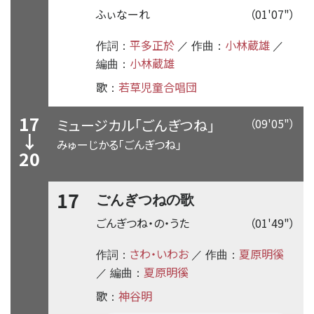
ふぃなーれ
（01'07"）
平多正於
小林蔵雄
作詞：
／ 作曲：
／
小林蔵雄
編曲：
歌
若草児童合唱団
：
17
ミュージカル「ごんぎつね」
（09'05"）
↓
みゅーじかる「ごんぎつね」
20
17
ごんぎつねの歌
ごんぎつね・の・うた
（01'49"）
さわ・いわお
夏原明徯
作詞：
／ 作曲：
夏原明徯
／ 編曲：
歌
神谷明
：