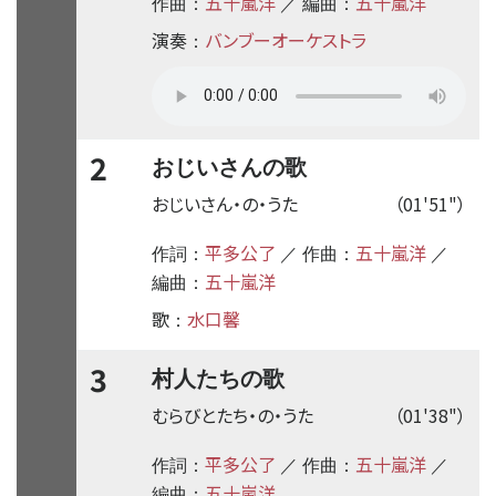
五十嵐洋
五十嵐洋
作曲：
／ 編曲：
演奏
バンブーオーケストラ
：
2
おじいさんの歌
おじいさん・の・うた
（01'51"）
平多公了
五十嵐洋
作詞：
／ 作曲：
／
五十嵐洋
編曲：
歌
水口馨
：
3
村人たちの歌
むらびとたち・の・うた
（01'38"）
平多公了
五十嵐洋
作詞：
／ 作曲：
／
五十嵐洋
編曲：