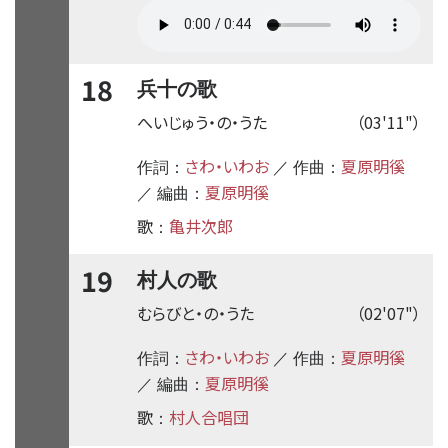
18
兵十の歌
へいじゅう・の・うた
（03'11"）
さわ・いわお
夏原明徯
作詞：
／ 作曲：
夏原明徯
／ 編曲：
歌
亀井次郎
：
19
村人の歌
むらびと・の・うた
（02'07"）
さわ・いわお
夏原明徯
作詞：
／ 作曲：
夏原明徯
／ 編曲：
歌
村人合唱団
：