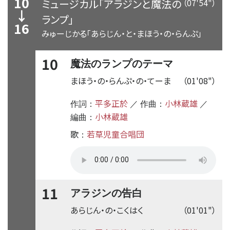
10
ミュージカル「アラジンと魔法の
（07'54"）
↓
ランプ」
16
みゅーじかる「あらじん・と・まほう・の・らんぷ」
10
魔法のランプのテーマ
まほう・の・らんぷ・の・てーま
（01'08"）
平多正於
小林蔵雄
作詞：
／ 作曲：
／
小林蔵雄
編曲：
歌
若草児童合唱団
：
11
アラジンの告白
あらじん・の・こくはく
（01'01"）