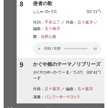
8
使者の歌
ししゃ・の・うた
（01'31"）
平多公了
五十嵐洋
作詞：
／ 作曲：
／
五十嵐洋
編曲：
歌
佐野公美
：
9
かぐや姫のテーマ／リプリーズ
かぐやひめ・の・てーま／りぷり
（00'41"）
ーず
五十嵐洋
五十嵐洋
作曲：
／ 編曲：
演奏
バンブーオーケストラ
：