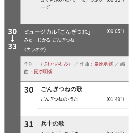
ーず
30
ミュージカル「ごんぎつね」
（09'05"）
↓
みゅーじかる「ごんぎつね」
33
〈カラオケ〉
さわ・いわお
夏原明徯
作詞：（
） ／ 作曲：
／ 編
夏原明徯
曲：
30
ごんぎつねの歌
ごんぎつねの・うた
（01'49"）
31
兵十の歌