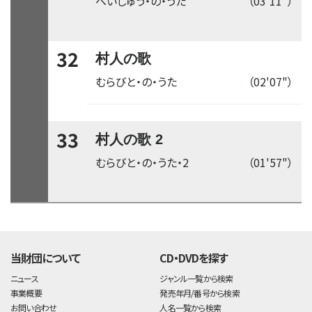
へいじゅう・の・うた
（03'11"）
32
村人の歌
むらびと・の・うた
（02'07"）
33
村人の歌 2
むらびと・の・うた・2
（01'57"）
time:0.37 s
・
当財団について
CD・DVDを探す
ニュース
ジャンル一覧から検索
事業概要
発売年月/番号から検索
お問い合わせ
人名一覧から検索