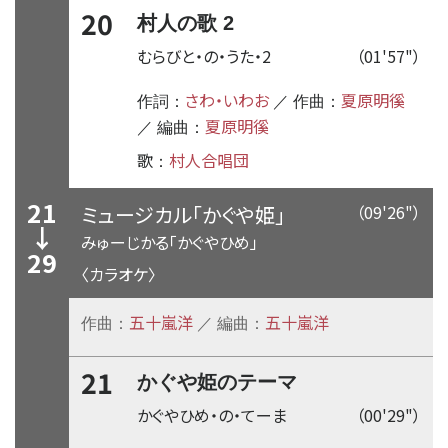
20
村人の歌 2
むらびと・の・うた・2
（01'57"）
さわ・いわお
夏原明徯
作詞：
／ 作曲：
夏原明徯
／ 編曲：
歌
村人合唱団
：
21
ミュージカル「かぐや姫」
（09'26"）
↓
みゅーじかる「かぐやひめ」
29
〈カラオケ〉
五十嵐洋
五十嵐洋
作曲：
／ 編曲：
21
かぐや姫のテーマ
かぐやひめ・の・てーま
（00'29"）