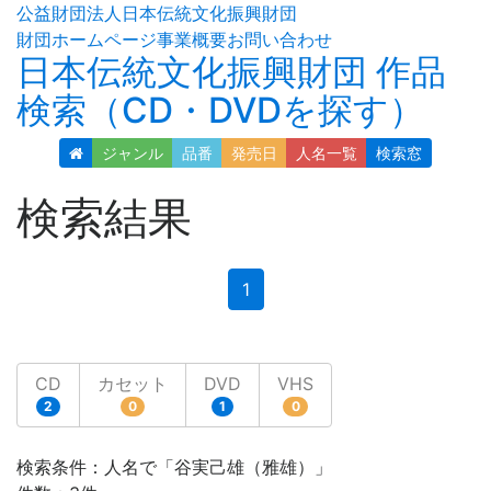
公益財団法人日本伝統文化振興財団
財団ホームページ
事業概要
お問い合わせ
日本伝統文化振興財団 作品
検索（CD・DVDを探す）
ジャンル
品番
発売日
人名
一覧
検索窓
検索結果
(current)
1
CD
カセット
DVD
VHS
2
0
1
0
検索条件：人名で「谷実己雄（雅雄）」