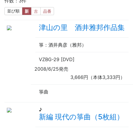
件数：3件
並び順
新
古
品番
津山の里 酒井雅邦作品集
箏
：酒井典彦（雅邦）
VZBG-29 [DVD]
2008/6/25発売
3,666円（本体3,333円）
箏曲
♪
新編 現代の箏曲（5枚組）