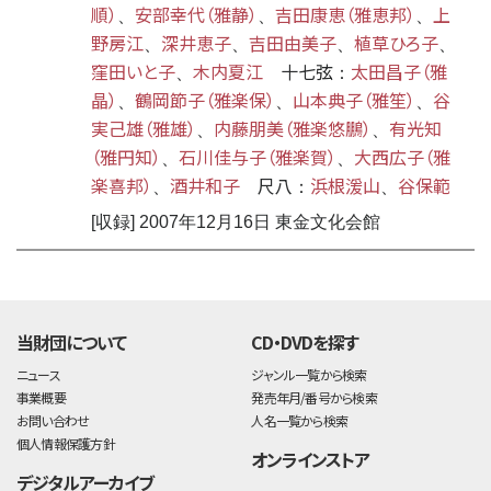
順）
安部幸代（雅静）
吉田康恵（雅恵邦）
上
、
、
、
野房江
深井恵子
吉田由美子
植草ひろ子
、
、
、
、
窪田いと子
木内夏江
十七弦
太田昌子（雅
、
：
晶）
鶴岡節子（雅楽保）
山本典子（雅笙）
谷
、
、
、
実己雄（雅雄）
内藤朋美（雅楽悠鵬）
有光知
、
、
（雅円知）
石川佳与子（雅楽賀）
大西広子（雅
、
、
楽喜邦）
酒井和子
尺八
浜根湲山
谷保範
、
：
、
[収録] 2007年12月16日 東金文化会館
time:0.46 s
・
当財団について
CD・DVDを探す
ニュース
ジャンル一覧から検索
事業概要
発売年月/番号から検索
お問い合わせ
人名一覧から検索
個人情報保護方針
オンラインストア
デジタルアーカイブ