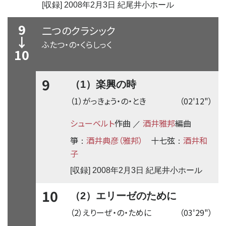
[収録] 2008年2月3日 紀尾井小ホール
9
二つのクラシック
↓
ふたつ・の・くらしっく
10
9
（1）楽興の時
（1）がっきょう・の・とき
（02'12"）
シューベルト
作曲
酒井雅邦
編曲
／
箏
酒井典彦（雅邦）
十七弦
酒井和
：
：
子
[収録] 2008年2月3日 紀尾井小ホール
10
（2）エリーゼのために
（2）えりーぜ・の・ために
（03'29"）