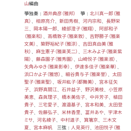
山
編曲
箏独奏
酒井典彦（雅邦）
箏
北川真一郎（雅
：
：
真）
相原亮介
新田秀樹
河内宗和
長野栄
、
、
、
、
三
岡本陽一郎
綾部澄子（雅翔）
阿部和子
、
、
、
（雅楽和）
高橋敦子（雅楽敦）
吉野勝子（雅楽
、
、
文美）
築野裕紀子（雅涼）
吉田真由美（雅
、
、
秋）
麻生憲子（雅楽芙二）
三木みよ子（雅楽紫
、
、
陽）
藤森園子（雅秀園）
山崎悦子（雅楽淑）
、
、
、
矢角みゆき（雅楽影幸）
伊達多佳子（雅楽華）
、
、
浜口かよ子（雅悠）
細谷貴与子（雅楽誉）
太田
、
、
聖子（雅楽聖）
坂井紘子（都舞美）
宮本征矢
、
、
子
浜野真間江
石井益子
野沢美枝
小笠原
、
、
、
、
美恵
森眞理子
橋本美佐子
中井芳子
植田
、
、
、
、
貴子
三宅愛子
渡邉基子
宮本和美
太田登
、
、
、
、
貴子
佐藤弘子
米林香里
冨井あや
宇津木
、
、
、
、
ミサ
河名綾子
中村道子
箕箸京
三木文
、
、
、
、
夏
宮本麻帆
三弦
人見英行
池田悦子（雅
、
：
、