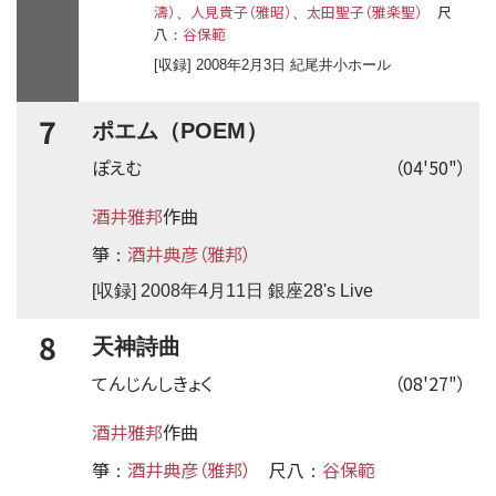
濤）
人見貴子（雅昭）
太田聖子（雅楽聖）
尺
、
、
八
谷保範
：
[収録] 2008年2月3日 紀尾井小ホール
7
ポエム（POEM）
ぽえむ
（04'50"）
酒井雅邦
作曲
箏
酒井典彦（雅邦）
：
[収録] 2008年4月11日 銀座28's Live
8
天神詩曲
てんじんしきょく
（08'27"）
酒井雅邦
作曲
箏
酒井典彦（雅邦）
尺八
谷保範
：
：