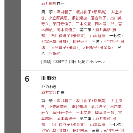
酒井雅邦
作曲
第一箏
酒井和子
坂井紘子（都舞美）
井上あ
：
、
、
き
小笠原美恵
細谷知加
落合浩子
出口美
、
、
、
、
寿々
草田寿佳子
三木文夏
岡本陽一郎
宮
、
、
、
、
本麻帆
岡本真優子
第二箏
酒井典彦（雅
、
：
邦）
石川佳与子（雅楽賀）
山本智穂
十七弦
、
、
：
谷実己雄（雅雄）
長野栄三
三弦
三宅礼子（雅
、
：
濤）
人見貴子（雅昭）
太田聖子（雅楽聖）
尺
、
、
八
谷保範
：
[収録] 2008年2月3日 紀尾井小ホール
6
iii
野分
3・のわき
酒井雅邦
作曲
第一箏
酒井和子
坂井紘子（都舞美）
井上あ
：
、
、
き
小笠原美恵
細谷知加
落合浩子
出口美
、
、
、
、
寿々
草田寿佳子
三木文夏
岡本陽一郎
宮
、
、
、
、
本麻帆
岡本真優子
第二箏
酒井典彦（雅
、
：
邦）
石川佳与子（雅楽賀）
山本智穂
十七弦
、
、
：
谷実己雄（雅雄）
長野栄三
三弦
三宅礼子（雅
、
：