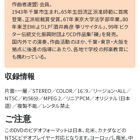
作曲者連盟）会員。
1943年千葉市生まれ。65年生田流正派准師範に首席
登第、正派総裁賞受賞。67年東京大学法学部卒業。80
年東芝EMIよりLP「酒井典彦 箏リサイタル」、99年ビク
ター伝統文化振興財団よりCD作品集「礫」を発売。
国内外での演奏、作曲活動のほか、千葉・東京・大阪を
拠点に後進の指導にあたり、各地で学校の邦楽教育に
も携わっている。
収録情報
片面・一層／STEREO／COLOR／16：9／リージョン・ALL／
NTSC／約56分／MPEG 2／リニアPCM／オリジナル（日本
語）／複製不能／レンタル禁止
ご注意
このDVDのビデオフォーマットは日本、北米、カナダなどの
NTSCビデオプレイヤー対応となります。ヨーロッパ、南米、中