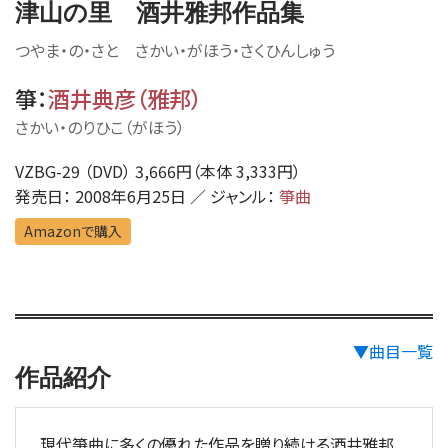
津山の里 酒井雅邦作品集
つやま・の・さと さかい・がほう・さくひんしゅう
箏
：
酒井典彦（雅邦）
さかい・のりひこ（がほう）
VZBG-29 （DVD） 3,666円（本体 3,333円）
発売日： 2008年6月25日 ／ ジャンル：
箏曲
Amazonで購入
▼曲目一覧
作品紹介
現代箏曲に多くの優れた作品を贈り続ける酒井雅邦