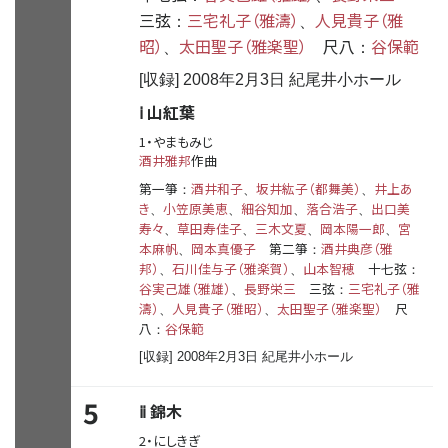
三弦
三宅礼子（雅濤）
人見貴子（雅
：
、
昭）
太田聖子（雅楽聖）
尺八
谷保範
、
：
[収録] 2008年2月3日 紀尾井小ホール
ⅰ 山紅葉
1・やまもみじ
酒井雅邦
作曲
第一箏
酒井和子
坂井紘子（都舞美）
井上あ
：
、
、
き
小笠原美恵
細谷知加
落合浩子
出口美
、
、
、
、
寿々
草田寿佳子
三木文夏
岡本陽一郎
宮
、
、
、
、
本麻帆
岡本真優子
第二箏
酒井典彦（雅
、
：
邦）
石川佳与子（雅楽賀）
山本智穂
十七弦
、
、
：
谷実己雄（雅雄）
長野栄三
三弦
三宅礼子（雅
、
：
濤）
人見貴子（雅昭）
太田聖子（雅楽聖）
尺
、
、
八
谷保範
：
[収録] 2008年2月3日 紀尾井小ホール
5
ⅱ 錦木
2・にしきぎ