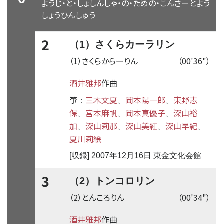
ようじ・と・しょしんしゃ・の・ための・こんさーとよう
しょうひんしゅう
2
（1）さくらカーラリン
（1）さくらからーりん
（00'36"）
酒井雅邦
作曲
箏
三木文夏
岡本陽一郎
東野志
：
、
、
保
宮本麻帆
岡本真優子
深山裕
、
、
、
加
深山莉那
深山美紅
深山早紀
、
、
、
、
夏川莉絵
[収録] 2007年12月16日 東金文化会館
3
（2）トンコロリン
（2）とんころりん
（00'34"）
酒井雅邦
作曲