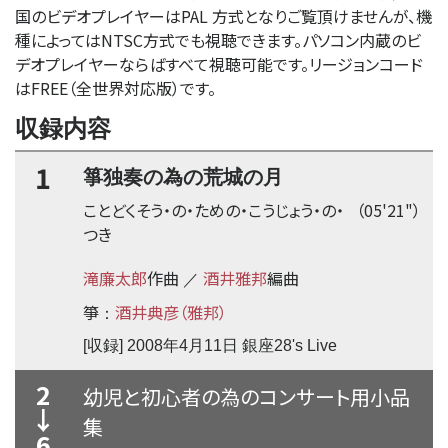
国のビデオプレイヤーはPAL 方式となりご覧頂けませんが、機
種によってはNTSC方式でも視聴できます。パソコン内蔵のビ
デオプレイヤーならばすべて視聴可能です。リージョンコード
はFREE（全世界対応版）です。
収録内容
1
箏独奏の為の荒城の月
ことどくそう・の・ための・こうじょう・の・
（05'21"）
つき
滝廉太郎
作曲
酒井雅邦
編曲
／
箏
酒井典彦（雅邦）
：
[収録] 2008年4月11日 銀座28's Live
2
幼児と初心者の為のコンサート用小品
↓
集
6