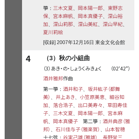
箏
三木文夏
岡本陽一郎
東野志
：
、
、
保
宮本麻帆
岡本真優子
深山裕
、
、
、
加
深山莉那
深山美紅
深山早紀
、
、
、
、
夏川莉絵
[収録] 2007年12月16日 東金文化会館
4
（3）秋の小組曲
（3）あき・の・しょうくみきょく
（02'42"）
酒井雅邦
作曲
第一箏
酒井和子
坂井紘子（都舞
：
、
美）
井上あき
小笠原美恵
細谷知
、
、
、
加
落合浩子
出口美寿々
草田寿佳
、
、
、
子
三木文夏
岡本陽一郎
宮本麻
、
、
、
帆
岡本真優子
第二箏
酒井典彦（雅
、
：
邦）
石川佳与子（雅楽賀）
山本智穂
、
、
十七弦
谷実己雄（雅雄）
長野栄三
：
、