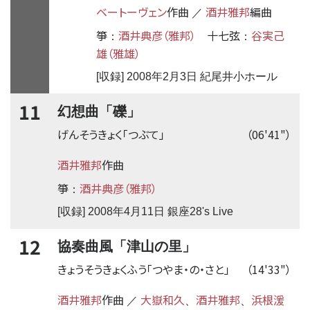
ベートーヴェン
作曲
酒井雅邦
編曲
／
箏
酒井典彦（雅邦）
十七弦
谷実己
：
：
雄（雅雄）
[収録] 2008年2月3日 紀尾井小ホール
11
幻想曲「礫」
げんそうきょく「つぶて」
（06'41"）
酒井雅邦
作曲
箏
酒井典彦（雅邦）
：
[収録] 2008年4月11日 銀座28's Live
12
協奏曲風「津山の里」
きょうそうきょくふう「つやま・の・さと」
（14'33"）
酒井雅邦
作曲
大嶽和久
酒井雅邦
浜根湲
／
、
、