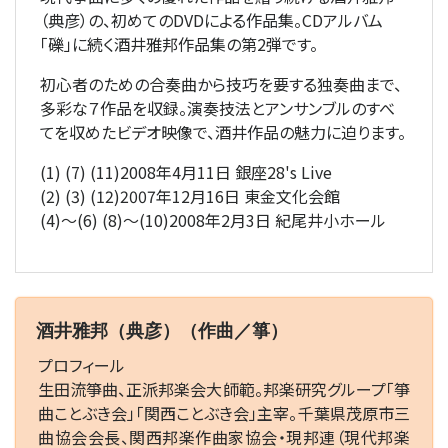
（典彦）の、初めてのDVDによる作品集。CDアルバム
「礫」に続く酒井雅邦作品集の第2弾です。
初心者のための合奏曲から技巧を要する独奏曲まで、
多彩な７作品を収録。演奏技法とアンサンブルのすべ
てを収めたビデオ映像で、酒井作品の魅力に迫ります。
(1) (7) (11)2008年4月11日 銀座28's Live
(2) (3) (12)2007年12月16日 東金文化会館
(4)〜(6) (8)〜(10)2008年2月3日 紀尾井小ホール
酒井雅邦（典彦）（作曲／箏）
プロフィール
生田流箏曲、正派邦楽会大師範。邦楽研究グループ「箏
曲ことぶき会」「関西ことぶき会」主宰。千葉県茂原市三
曲協会会長、関西邦楽作曲家協会・現邦連（現代邦楽