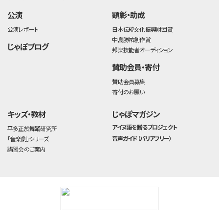
公演
顕彰・助成
公演レポート
日本伝統文化振興財団賞
中島勝祐創作賞
じゃぽブログ
邦楽技能者オーディション
賛助会員・寄付
賛助会員募集
寄付のお願い
キッズ・教材
じゃぽマガジン
アイヌ語を贈るプロジェクト
平多正於舞踊研究所
音声ガイド（バリアフリー）
「音楽劇」シリーズ
講習会のご案内