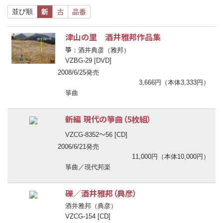
新
古
品番
並び順
津山の里 酒井雅邦作品集
箏
：酒井典彦（雅邦）
VZBG-29 [DVD]
2008/6/25発売
3,666円（本体3,333円）
箏曲
新編 現代の箏曲（5枚組）
〜
VZCG-8352
56 [CD]
2006/6/21発売
11,000円（本体10,000円）
箏曲／現代邦楽
礫／酒井雅邦（典彦）
酒井雅邦（典彦）
VZCG-154 [CD]