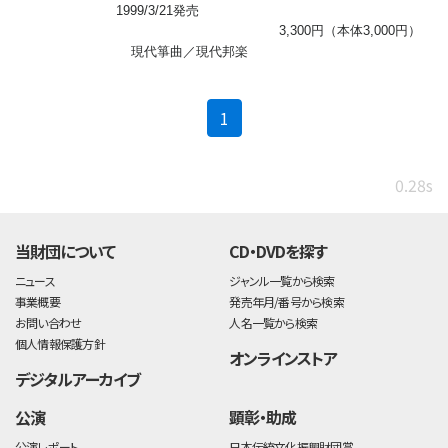
1999/3/21発売
3,300円（本体3,000円）
現代箏曲／現代邦楽
(current)
1
0.28s
当財団について
CD・DVDを探す
ニュース
ジャンル一覧から検索
事業概要
発売年月/番号から検索
お問い合わせ
人名一覧から検索
個人情報保護方針
オンラインストア
デジタルアーカイブ
公演
顕彰・助成
公演レポート
日本伝統文化振興財団賞