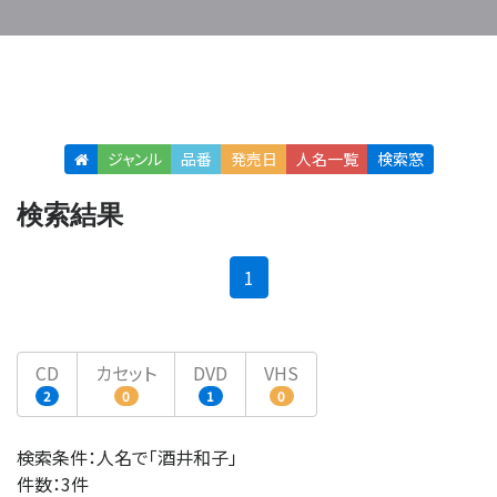
ジャンル
品番
発売日
人名
一覧
検索窓
検索結果
(current)
1
CD
カセット
DVD
VHS
2
0
1
0
検索条件：人名で「酒井和子」
件数：3件