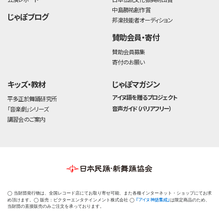
中島勝祐創作賞
じゃぽブログ
邦楽技能者オーディション
賛助会員・寄付
賛助会員募集
寄付のお願い
キッズ・教材
じゃぽマガジン
アイヌ語を贈るプロジェクト
平多正於舞踊研究所
音声ガイド（バリアフリー）
「音楽劇」シリーズ
講習会のご案内
◯ 当財団発行物は、全国レコード店にてお取り寄せ可能、また各種インターネット・ショップにてお求
『アイヌ神話集成』
め頂けます。◯ 販売：ビクターエンタテインメント株式会社 ◯
は限定商品のため、
当財団の直接販売のみご注文を承っております。