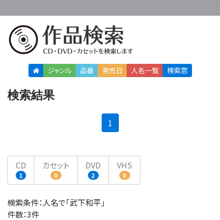
ジャンル
品番
発売日
人名
一覧
検索窓
検索結果
(current)
1
CD
カセット
DVD
VHS
1
0
2
0
検索条件：人名で「武下和平」
件数：3件