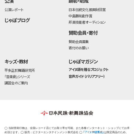
公演
顕彰・助成
公演レポート
日本伝統文化振興財団賞
中島勝祐創作賞
じゃぽブログ
邦楽技能者オーディション
賛助会員・寄付
賛助会員募集
寄付のお願い
キッズ・教材
じゃぽマガジン
アイヌ語を贈るプロジェクト
平多正於舞踊研究所
音声ガイド（バリアフリー）
「音楽劇」シリーズ
講習会のご案内
◯ 当財団発行物は、全国レコード店にてお取り寄せ可能、また各種インターネット・ショップにてお求
『アイヌ神話集成』
め頂けます。◯ 販売：ビクターエンタテインメント株式会社 ◯
は限定商品のため、