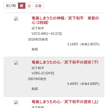
新
古
品番
並び順
奄美しまうたの神髄／武下和平 東節の
心（2枚組）
武下和平
〜
VZCG-8451
52 [CD]
2010/8/25発売
3,143円（本体2,857円）
島唄
奄美しまうたの心／武下和平の芸術（下）
武下和平
VZBG-22 [DVD]
2007/9/5発売
4,400円（本体4,000円）
島唄
奄美しまうたの心／武下和平の芸術（上）
武下和平