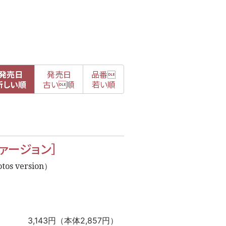
発売日
発売日
品番

新
しい順
古
い順
若い順
ァージョン］
tos version）
3,143円（本体2,857円）