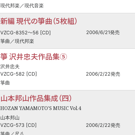
現代邦楽／現代音楽
新編 現代の箏曲（5枚組）
〜
2006/6/21発売
VZCG-8352
56 [CD]
箏曲／現代邦楽
箏 沢井忠夫作品集⑤
沢井忠夫
VZCG-582 [CD]
2006/2/22発売
箏曲
山本邦山作品集成（四）
HOZAN YAMAMOTO'S MUSIC Vol.4
山本邦山
VZCG-573 [CD]
2006/2/22発売
箏曲／尺八