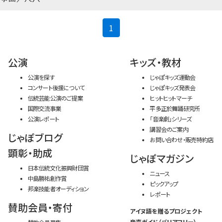
(current)
1
公演
キッズ・教材
公演を探す
じゃぽキッズ運動会
コンサート後援について
じゃぽキッズ発表会
伝統芸能公演のご提案
ヒットヒットマーチ
国際交流事業
平多正於舞踊研究所
公演レポート
「音楽劇」シリーズ
講習会のご案内
じゃぽブログ
お問い合わせ・販売特約店
顕彰・助成
じゃぽマガジン
日本伝統文化振興財団賞
ニュース
中島勝祐創作賞
ピックアップ
邦楽技能者オーディション
レポート
賛助会員・寄付
アイヌ語を贈るプロジェクト
音声ガイド（バリアフリー）