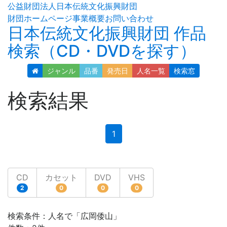
公益財団法人日本伝統文化振興財団
財団ホームページ
事業概要
お問い合わせ
日本伝統文化振興財団 作品
検索（CD・DVDを探す）
ジャンル
品番
発売日
人名
一覧
検索窓
検索結果
(current)
1
CD
カセット
DVD
VHS
2
0
0
0
検索条件：人名で「広岡倭山」