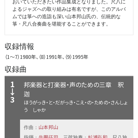
おいていただきたい作品集成となりました。尺八に
よるジャズへの取り組みは有名ですが、このアルバ
ムでは箏への造詣も深い山本邦山氏の、伝統的な
箏・尺八合奏曲を堪能することができます。
収録情報
（1
〜
7）1980年、（8）1991年、（9）1995年
収録曲
1
邦楽器と打楽器・声のための三章
釈
↓
迦
3
ほうがっき・と・だがっき・こえ・の・ための・さんしょ
う しゃか
山本邦山
作曲：
指揮
牛腸征司
三弦独奏
杉浦弘和
尺八独
：
：