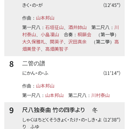
きく・の・が
（12'45"）
山本邦山
作曲：
第一尺八
石垣征山
酒井帥山
第二尺八
川
：
、
：
村泰山
小畠凜山
合奏
桐韻会
第一箏
、
：
（
）
大久保雅礼
関英子
沢田真余
第二箏
高
、
、
（
）
畑美登子
高畑美智子
、
8
二管の譜
にかん・の・ふ
（11'14"）
山本邦山
作曲：
第一尺八
山本邦山
第二尺八
川村泰山
：
：
9
尺八独奏曲 竹の四季より
冬
しゃくはちどくそうきょく・たけ・の・しき・よ
（12'38"）
り ふゆ