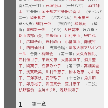
奏（二尺一寸）
石垣征山
（一尺八寸）
酒井帥
：
、
：
山
打楽器
岡田知之打楽器合奏団
ティンパ
：
（
ニー
岡田知之
バスドラム
児玉慶三
木
）
（
）
（
鉦・木魚
細谷一郎
笏拍子
橘政愛
桶
）
（
）
（
胴
渡部新一郎
ドラ
大野智雄
尺八群
）
（
）
：
都山流邦山会
高瀬仙山
川村泰山
野口心
、
、
、
山
広岡倭山
野村峰山
小畠凜山
難波竹
、
、
、
、
山
西田仙秋山
男声合唱
法政大学アリオンコ
、
：
ール
合奏
桐韻会
第一箏
大久保雅礼
：
（
）
、
西村佳世子
宇野文恵
大島美ほ子
酒井奎
、
、
、
子
関英子
嘉藤みや子
第二箏
高畑美登
、
、
（
）
子
浅賀政美
川村千恵子
橋本治恵
小川澄
、
、
、
、
子
三澤泰枝
安部玲子
十七弦
角井節
、
、
（
）
子
卯月裕子
沢田真余
荒井康子
三弦
、
、
、
（
）
杉野雅喬
友渕のりえ
浅野沙知子
、
、
1
第一章