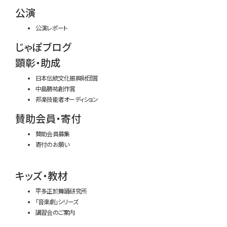
公演
公演レポート
じゃぽブログ
顕彰・助成
日本伝統文化振興財団賞
中島勝祐創作賞
邦楽技能者オーディション
賛助会員・寄付
賛助会員募集
寄付のお願い
キッズ・教材
平多正於舞踊研究所
「音楽劇」シリーズ
講習会のご案内