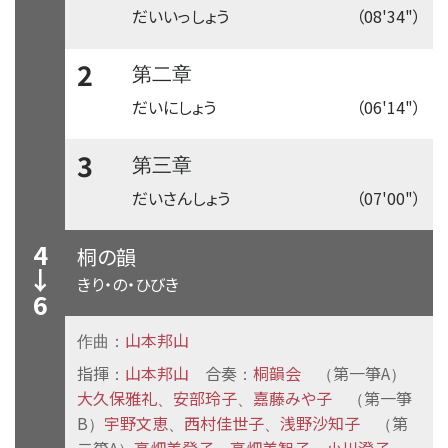
だいいっしょう
（08'34"）
2
第二章
だいにしょう
（06'14"）
3
第三章
だいさんしょう
（07'00"）
4
桐の韻
↓
きり・の・ひびき
6
山本邦山
作曲：
指揮
山本邦山
合奏
桐韻会
第一箏A
：
：
（
）
大久保雅礼
安部玲子
嘉藤みや子
第一箏
、
、
（
B
宇野文恵
西村佳世子
浅野沙知子
第
）
、
、
（
二箏A
高畑美登子
高畑美智子
小川澄子