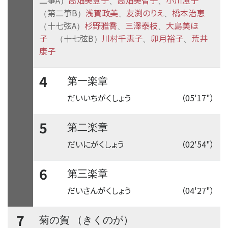
）
、
、
第二箏B
浅賀政美
友渕のりえ
橋本治恵
（
）
、
、
十七弦A
杉野雅喬
三澤泰枝
大島美ほ
（
）
、
、
子
十七弦B
川村千恵子
卯月裕子
荒井
（
）
、
、
康子
4
第一楽章
だいいちがくしょう
（05'17"）
5
第二楽章
だいにがくしょう
（02'54"）
6
第三楽章
だいさんがくしょう
（04'27"）
7
菊の賀 （きくのが）