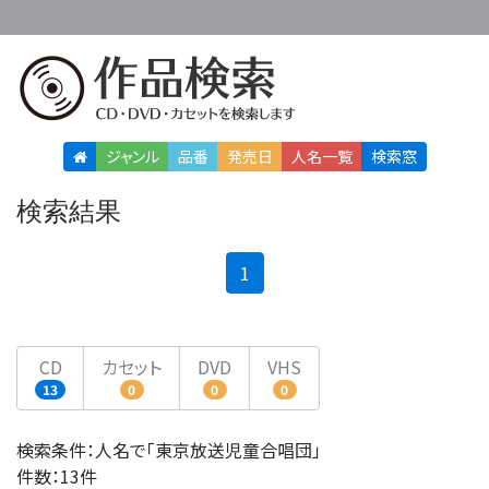
ジャンル
品番
発売日
人名
一覧
検索窓
検索結果
(current)
1
CD
カセット
DVD
VHS
13
0
0
0
検索条件：人名で「東京放送児童合唱団」
件数：13件