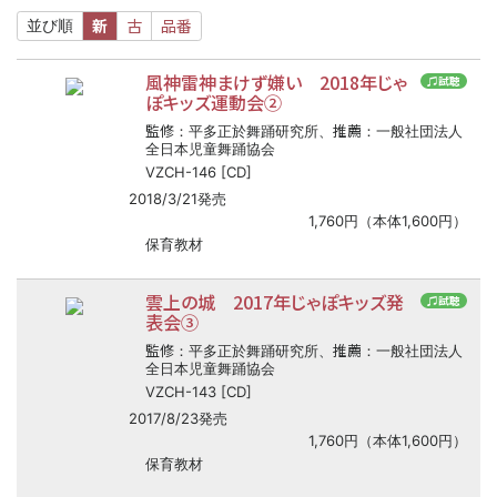
新
古
品番
並び順
風神雷神まけず嫌い 2018年じゃ
♫試聴
ぽキッズ運動会②
監修
推薦
：平多正於舞踊研究所、
：一般社団法人
全日本児童舞踊協会
VZCH-146 [CD]
2018/3/21発売
1,760円（本体1,600円）
保育教材
雲上の城 2017年じゃぽキッズ発
♫試聴
表会③
監修
推薦
：平多正於舞踊研究所、
：一般社団法人
全日本児童舞踊協会
VZCH-143 [CD]
2017/8/23発売
1,760円（本体1,600円）
保育教材