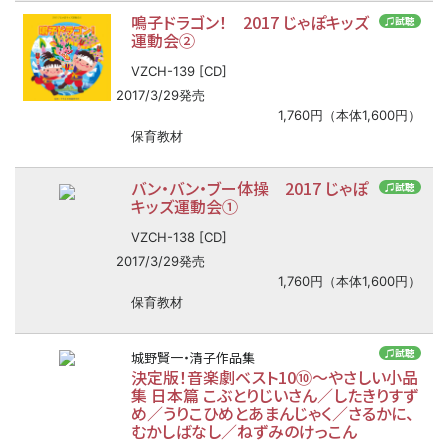
鳴子ドラゴン！ 2017 じゃぽキッズ
♫試聴
運動会②
VZCH-139 [CD]
2017/3/29発売
1,760円（本体1,600円）
保育教材
バン・バン・ブー体操 2017 じゃぽ
♫試聴
キッズ運動会①
VZCH-138 [CD]
2017/3/29発売
1,760円（本体1,600円）
保育教材
♫試聴
城野賢一・清子作品集
決定版！音楽劇ベスト10⑩
〜
やさしい小品
集 日本篇 こぶとりじいさん／したきりすず
め／うりこひめとあまんじゃく／さるかに、
むかしばなし／ねずみのけっこん