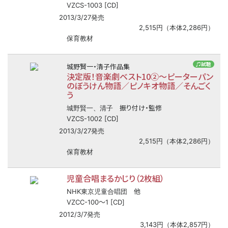
VZCS-1003 [CD]
2013/3/27発売
2,515円（本体2,286円）
保育教材
♫試聴
城野賢一・清子作品集
決定版！音楽劇ベスト10②
〜
ピーターパン
のぼうけん物語／ピノキオ物語／そんごく
う
振り付け・監修
城野賢一、清子
VZCS-1002 [CD]
2013/3/27発売
2,515円（本体2,286円）
保育教材
児童合唱まるかじり（2枚組）
他
NHK東京児童合唱団
〜
VZCC-100
1 [CD]
2012/3/7発売
3,143円（本体2,857円）