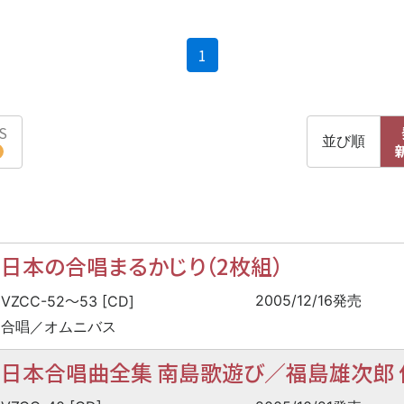
(current)
1
S
並び順
日本の合唱まるかじり（2枚組）
〜
2005/12/16発売
VZCC-52
53 [CD]
合唱／オムニバス
日本合唱曲全集 南島歌遊び／福島雄次郎 