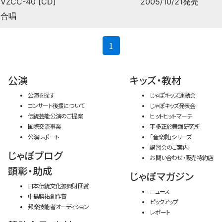
VZCC-40 [CD]
2005/10/21発売
合唱
(current)
1
公演
キッズ・教材
公演を探す
じゃぽキッズ運動会
コンサート後援について
じゃぽキッズ発表会
伝統芸能公演のご提案
ヒットヒットマーチ
国際交流事業
平多正於舞踊研究所
公演レポート
「音楽劇」シリーズ
講習会のご案内
じゃぽブログ
お問い合わせ・販売特約店
顕彰・助成
じゃぽマガジン
日本伝統文化振興財団賞
ニュース
中島勝祐創作賞
ピックアップ
邦楽技能者オーディション
レポート