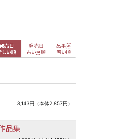
発売日
発売日
品番

新
しい順
古
い順
若い順
3,143円（本体2,857円）
作品集