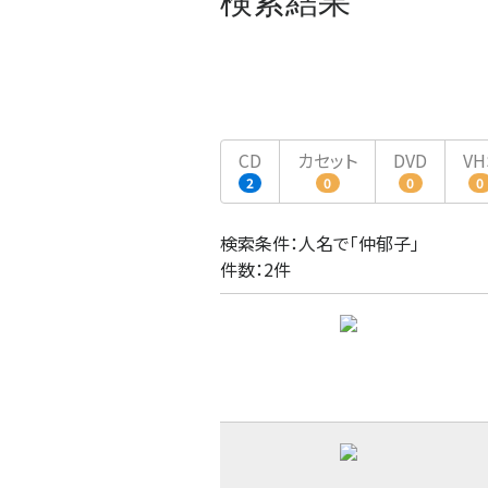
検索結果
CD
カセット
DVD
VH
2
0
0
0
検索条件：人名で「仲郁子」
件数：2件