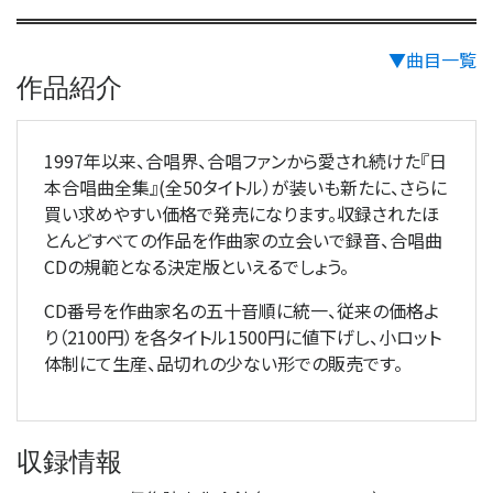
▼曲目一覧
作品紹介
1997年以来、合唱界、合唱ファンから愛され続けた『日
本合唱曲全集』(全50タイトル）が装いも新たに、さらに
買い求めやすい価格で発売になります。収録されたほ
とんどすべての作品を作曲家の立会いで録音、合唱曲
CDの規範となる決定版といえるでしょう。
CD番号を作曲家名の五十音順に統一、従来の価格よ
り（2100円）を各タイトル1500円に値下げし、小ロット
体制にて生産、品切れの少ない形での販売です。
収録情報