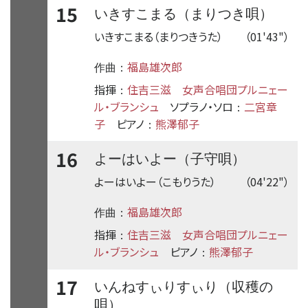
15
いきすこまる（まりつき唄）
いきすこまる（まりつきうた）
（01'43"）
福島雄次郎
作曲：
指揮
住吉三滋
女声合唱団プルニェー
：
ル・ブランシュ
ソプラノ・ソロ
二宮章
：
子
ピアノ
熊澤郁子
：
16
よーはいよー（子守唄）
よーはいよー（こもりうた）
（04'22"）
福島雄次郎
作曲：
指揮
住吉三滋
女声合唱団プルニェー
：
ル・ブランシュ
ピアノ
熊澤郁子
：
17
いんねすぃりすぃり（収穫の
唄）