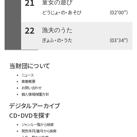
21
童女の遊び
どうじょ・の・あそび
（02'00"）
22
漁夫のうた
ぎょふ・の・うた
（03'34"）
time:0.66 s
・
当財団について
ニュース
事業概要
お問い合わせ
個人情報保護方針
デジタルアーカイブ
CD・DVDを探す
ジャンル一覧から検索
発売年月/番号から検索