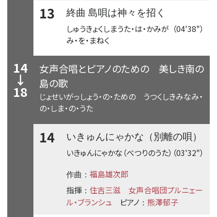
13
終曲 島唄は神々を招く
しゅうきょくしまうた・は・かみが
（04'38"）
み・を・まねく
14
女声合唱とピアノのための
美しき南の
↓
島の歌
18
じょせいがっしょう・の・ための うつくしきみなみ・
の・しま・の・うた
14
いきゅんにゃかな（別離の唄）
いきゅんにゃかな（べつりのうた）
（03'32"）
福島雄次郎
作曲：
指揮
住吉三滋
女声合唱団プルニェー
：
ル・ブランシュ
ピアノ
熊澤郁子
：