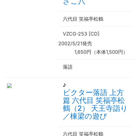
ざこ八
六代目 笑福亭松鶴
VZCG-253 [CD]
2002/5/21発売
1,650円（本体1,500円）
落語
♪
ビクター落語 上方
篇 六代目 笑福亭松
鶴（2） 天王寺詣り
／棟梁の遊び
六代目 笑福亭松鶴