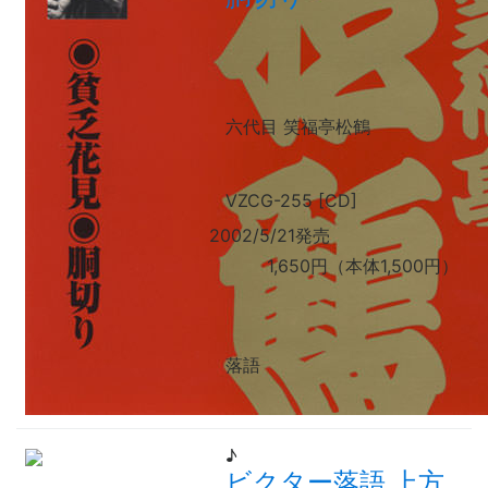
六代目 笑福亭松鶴
VZCG-255 [CD]
2002/5/21発売
1,650円（本体1,500円）
落語
♪
ビクター落語 上方