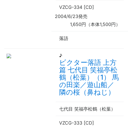
VZCG-334 [CD]
2004/6/23発売
1,650円（本体1,500円）
落語
♪
ビクター落語 上方
篇 七代目 笑福亭松
鶴（松葉）（1） 馬
の田楽／遊山船／
隣の桜（鼻ねじ）
七代目 笑福亭松鶴（松葉）
VZCG-333 [CD]