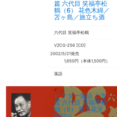
篇 六代目 笑福亭松
鶴（6） 花色木綿／
苫ヶ島／旅立ち酒
六代目 笑福亭松鶴
VZCG-256 [CD]
2002/5/21発売
1,650円（本体1,500円）
落語
♪
ビクター落語 上方
篇 六代目 笑福亭松
鶴（5） 貧乏花見／
胴切り