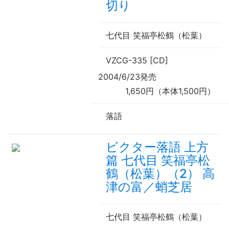
切り
七代目 笑福亭松鶴（松葉）
VZCG-335 [CD]
2004/6/23発売
1,650円（本体1,500円）
落語
ビクター落語 上方
篇 七代目 笑福亭松
鶴（松葉）（2） 高
津の富／蛸芝居
七代目 笑福亭松鶴（松葉）