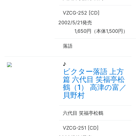
VZCG-252 [CD]
2002/5/21発売
1,650円（本体1,500円）
落語
♪
ビクター落語 上方
篇 六代目 笑福亭松
鶴（1） 高津の富／
貝野村
六代目 笑福亭松鶴
VZCG-251 [CD]