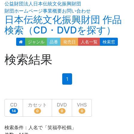
公益財団法人日本伝統文化振興財団
財団ホームページ
事業概要
お問い合わせ
日本伝統文化振興財団 作品
検索（CD・DVDを探す）
ジャンル
品番
発売日
人名
一覧
検索窓
検索結果
(current)
1
CD
カセット
DVD
VHS
14
0
0
0
検索条件：人名で「笑福亭松鶴」