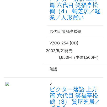
篇 六代目 笑福亭松
鶴（4） 蛸芝居／軽
業／人形買い
六代目 笑福亭松鶴
VZCG-254 [CD]
2002/5/21発売
1,650円（本体1,500円）
落語
♪
ビクター落語 上方
篇 六代目 笑福亭松
鶴（3） 質屋芝居／