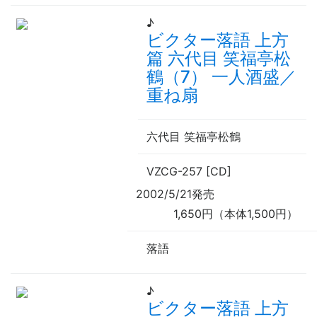
♪
ビクター落語 上方
篇 六代目 笑福亭松
鶴（7） 一人酒盛／
重ね扇
六代目 笑福亭松鶴
VZCG-257 [CD]
2002/5/21発売
1,650円（本体1,500円）
落語
♪
ビクター落語 上方