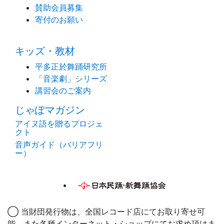
賛助会員募集
寄付のお願い
キッズ・教材
平多正於舞踊研究所
「音楽劇」シリーズ
講習会のご案内
じゃぽマガジン
アイヌ語を贈るプロジェ
クト
音声ガイド（バリアフリ
ー）
◯ 当財団発行物は、全国レコード店にてお取り寄せ可
能、また各種インターネット・ショップにてお求め頂けま