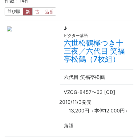
件数：14件
並び順
新
古
品番
♪
ビクター落語
六世松鶴極つき十
三夜／六代目 笑福
亭松鶴（7枚組）
六代目 笑福亭松鶴
VZCG-8457
〜
63 [CD]
2010/11/3発売
13,200円（本体12,000円）
落語