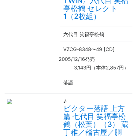
TWIN〉六代目 笑福
亭松鶴 セレクト
1（2枚組）
六代目 笑福亭松鶴
VZCG-8348
〜
49 [CD]
2005/12/16発売
3,143円（本体2,857円）
落語
♪
ビクター落語 上方
篇 七代目 笑福亭松
鶴（松葉）（3） 蔵
丁稚／稽古屋／胴