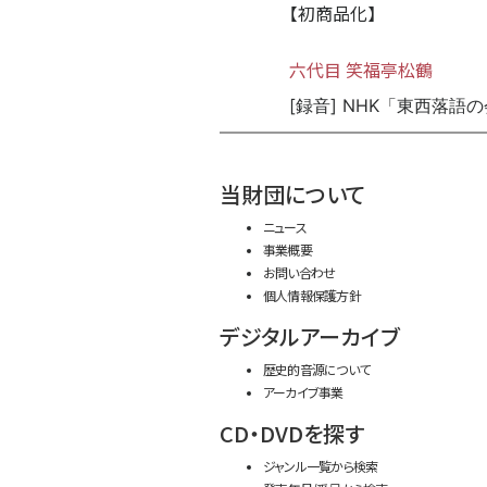
【初商品化】
六代目 笑福亭松鶴
[録音] NHK「東西落語
当財団について
ニュース
事業概要
お問い合わせ
個人情報保護方針
デジタルアーカイブ
歴史的音源について
アーカイブ事業
CD・DVDを探す
ジャンル一覧から検索