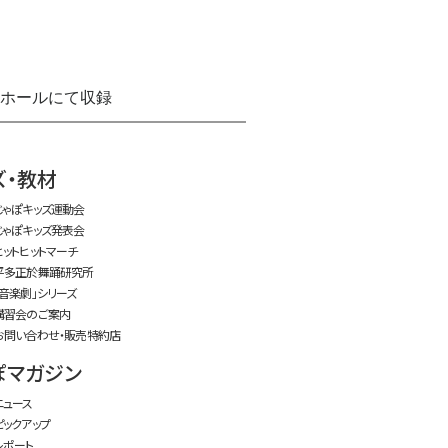
中ホールにて収録
time:0.38 s
・
ズ・教材
じゃぽキッズ運動会
じゃぽキッズ発表会
ヒットヒットマーチ
平多正於舞踊研究所
「音楽劇」シリーズ
講習会のご案内
お問い合わせ・販売特約店
ぽマガジン
ニュース
ピックアップ
レポート