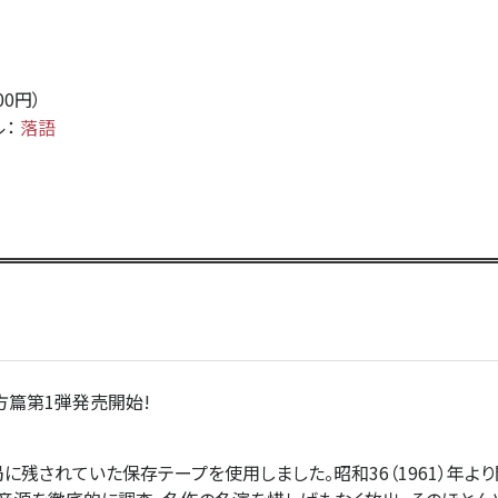
500円）
ル：
落語
方篇第1弾発売開始!
に残されていた保存テープを使用しました。昭和36（1961）年よ