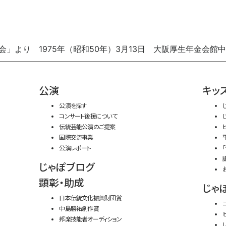
の会」より 1975年（昭和50年）3月13日 大阪厚生年金会館
公演
キッ
公演を探す
コンサート後援について
伝統芸能公演のご提案
国際交流事業
公演レポート
じゃぽブログ
顕彰・助成
じゃ
日本伝統文化振興財団賞
中島勝祐創作賞
邦楽技能者オーディション