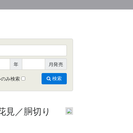
年
月発売
ルのみ検索
検索
乏花見／胴切り