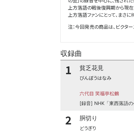
の会」の録音を中心に、残された
上方落語の戦後復興期から現在
上方落語ファンにとって、まさに
注：今回発売の商品は、ビクター
収録曲
1
貧乏花見
びんぼうはなみ
六代目 笑福亭松鶴
[録音] NHK「東西落語
2
胴切り
どうぎり