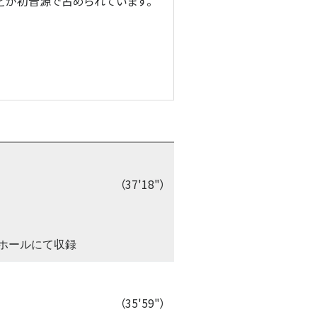
どが初音源で占められています。
（37'18"）
中ホールにて収録
（35'59"）