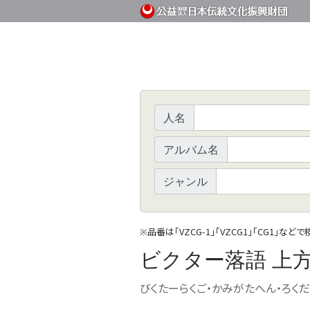
人名
アルバム名
ジャンル
品番は「VZCG-1」「VZCG1」「CG1」など
※
ビクター落語 上方
びくたーらくご・かみがたへん・ろくだ