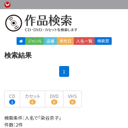
ジャンル
品番
発売日
人名
一覧
検索窓
検索結果
(current)
1
CD
カセット
DVD
VHS
2
0
0
0
検索条件：人名で「染谷京子」
件数：2件