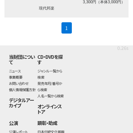
3,300円（本体3,000円）
現代邦楽
(current)
1
0.26s
当財団につい
CD・DVDを探
て
す
ニュース
ジャンル一覧から
事業概要
検索
お問い合わせ
発売年月/番号か
個人情報保護方針
ら検索
人名一覧から検索
デジタルアー
カイブ
オンラインス
トア
公演
顕彰・助成
公演レポート
日本伝統文化振興