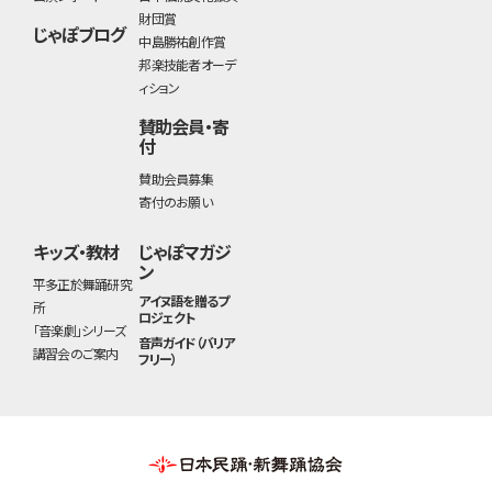
財団賞
じゃぽブログ
中島勝祐創作賞
邦楽技能者オーデ
ィション
賛助会員・寄
付
賛助会員募集
寄付のお願い
キッズ・教材
じゃぽマガジ
ン
平多正於舞踊研究
アイヌ語を贈るプ
所
ロジェクト
「音楽劇」シリーズ
音声ガイド（バリア
講習会のご案内
フリー）