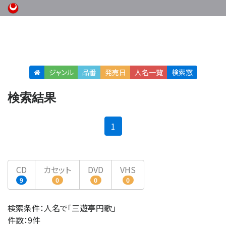
ジャンル
品番
発売日
人名
一覧
検索窓
検索結果
(current)
1
CD
カセット
DVD
VHS
9
0
0
0
検索条件：人名で「三遊亭円歌」
件数：9件