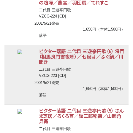
の喧嘩／龍宮／羽団扇／てれすこ
二代目 三遊亭円歌
VZCG-224 [CD]
2001/5/21発売
1,650円（本体1,500円）
落語
ビクター落語 二代目 三遊亭円歌（6） 将門
（相馬良門雪夜噺）／七段目／ふぐ鍋／川
開き
二代目 三遊亭円歌
VZCG-223 [CD]
2001/5/21発売
1,650円（本体1,500円）
落語
ビクター落語 二代目 三遊亭円歌（5） さん
ま芝居／ろくろ首／紋三郎稲荷／山岡角
兵衛
二代目 三遊亭円歌