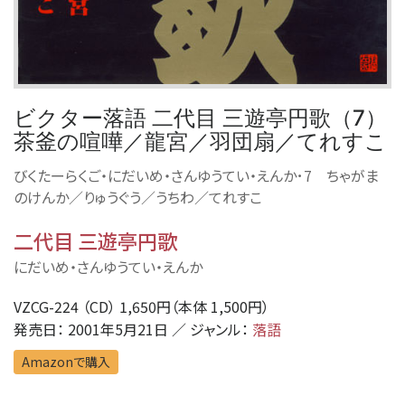
ビクター落語 二代目 三遊亭円歌（7）
茶釜の喧嘩／龍宮／羽団扇／てれすこ
びくたーらくご・にだいめ・さんゆうてい・えんか･7 ちゃがま
のけんか／りゅうぐう／うちわ／てれすこ
二代目 三遊亭円歌
にだいめ・さんゆうてい・えんか
VZCG-224 （CD） 1,650円（本体 1,500円）
発売日： 2001年5月21日 ／ ジャンル：
落語
Amazonで購入