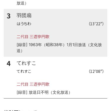
放送）
3
羽団扇
はうちわ
（13'22"）
二代目 三遊亭円歌
[録音] 1963年（昭和38年）1月1日放送（文化放
送）
4
てれすこ
てれすこ
（12'08"）
二代目 三遊亭円歌
[録音] 放送日不明（文化放送）
time:0.38 s
・