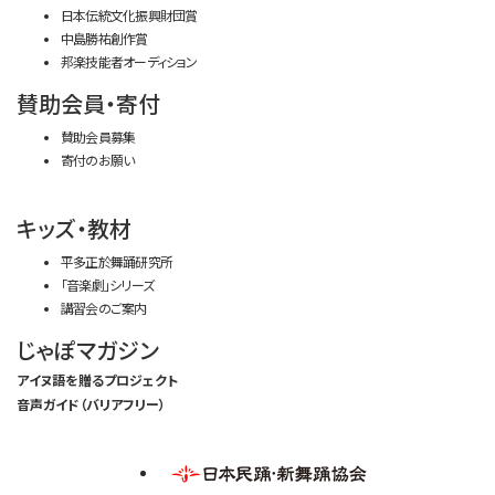
日本伝統文化振興財団賞
中島勝祐創作賞
邦楽技能者オーディション
賛助会員・寄付
賛助会員募集
寄付のお願い
キッズ・教材
平多正於舞踊研究所
「音楽劇」シリーズ
講習会のご案内
じゃぽマガジン
アイヌ語を贈るプロジェクト
音声ガイド（バリアフリー）