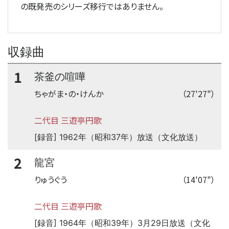
の既発売のシリーズ移行ではありません。
収録曲
1
茶釜の喧嘩
ちゃがま・の・けんか
（27'27"）
二代目 三遊亭円歌
[録音] 1962年（昭和37年）放送（文化放送）
2
龍宮
りゅうぐう
（14'07"）
二代目 三遊亭円歌
[録音] 1964年（昭和39年）3月29日放送（文化