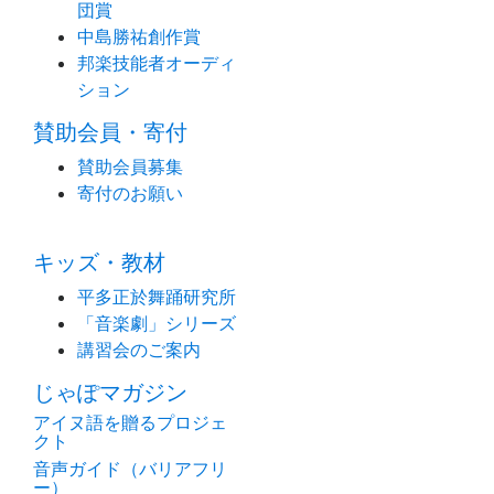
団賞
中島勝祐創作賞
邦楽技能者オーディ
ション
賛助会員・寄付
賛助会員募集
寄付のお願い
キッズ・教材
平多正於舞踊研究所
「音楽劇」シリーズ
講習会のご案内
じゃぽマガジン
アイヌ語を贈るプロジェ
クト
音声ガイド（バリアフリ
ー）