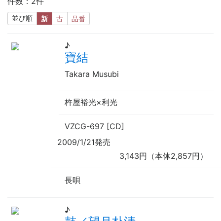
件数：2件
並び順
新
古
品番
♪
寶結
Takara Musubi
杵屋裕光×利光
VZCG-697 [CD]
2009/1/21発売
3,143円（本体2,857円）
長唄
♪