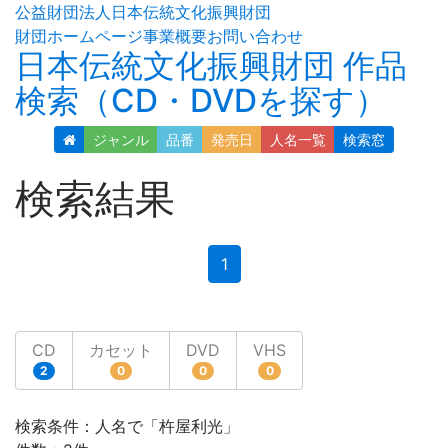
公益財団法人日本伝統文化振興財団
財団ホームページ
事業概要
お問い合わせ
日本伝統文化振興財団 作品
検索（CD・DVDを探す）
ジャンル
品番
発売日
人名
一覧
検索窓
検索結果
(current)
1
CD
カセット
DVD
VHS
2
0
0
0
検索条件：人名で「杵屋利光」