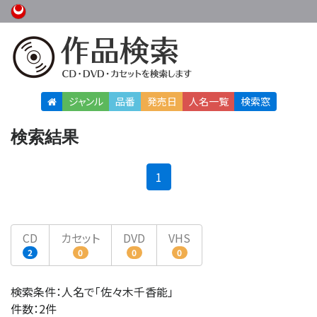
ジャンル
品番
発売日
人名
一覧
検索窓
検索結果
(current)
1
CD
カセット
DVD
VHS
2
0
0
0
検索条件：人名で「佐々木千香能」
件数：2件