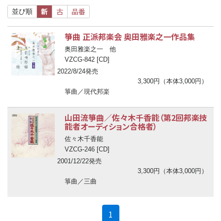
新
古
品番
並び順
箏曲 正派邦楽会 奥田雅楽之一作品集
奥田雅楽之一 他
VZCG-842 [CD]
2022/8/24発売
3,300円（本体3,000円）
箏曲／現代邦楽
山田流箏曲／佐々木千香能（第2回邦楽技
能者オーディション合格者）
佐々木千香能
VZCG-246 [CD]
2001/12/22発売
3,300円（本体3,000円）
箏曲／三曲
(current)
1