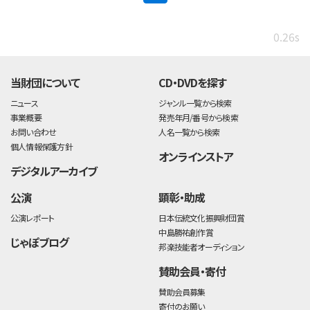
0.26s
当財団について
CD・DVDを探す
ニュース
ジャンル一覧から検索
事業概要
発売年月/番号から検索
お問い合わせ
人名一覧から検索
個人情報保護方針
オンラインストア
デジタルアーカイブ
公演
顕彰・助成
公演レポート
日本伝統文化振興財団賞
中島勝祐創作賞
じゃぽブログ
邦楽技能者オーディション
賛助会員・寄付
賛助会員募集
寄付のお願い