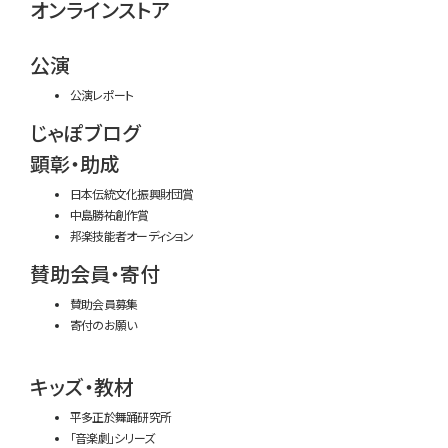
オンラインストア
公演
公演レポート
じゃぽブログ
顕彰・助成
日本伝統文化振興財団賞
中島勝祐創作賞
邦楽技能者オーディション
賛助会員・寄付
賛助会員募集
寄付のお願い
キッズ・教材
平多正於舞踊研究所
「音楽劇」シリーズ