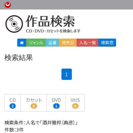
ジャンル
品番
発売日
人名
一覧
検索窓
検索結果
(current)
1
CD
カセット
DVD
VHS
2
0
1
0
検索条件：人名で「酒井雅邦（典彦）」
件数：3件