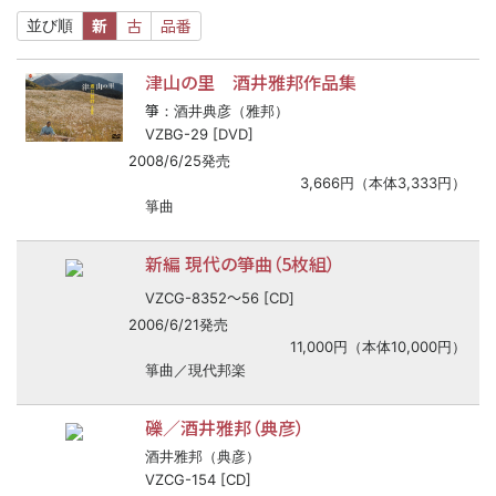
新
古
品番
並び順
津山の里 酒井雅邦作品集
箏
：酒井典彦（雅邦）
VZBG-29 [DVD]
2008/6/25発売
3,666円（本体3,333円）
箏曲
新編 現代の箏曲（5枚組）
〜
VZCG-8352
56 [CD]
2006/6/21発売
11,000円（本体10,000円）
箏曲／現代邦楽
礫／酒井雅邦（典彦）
酒井雅邦（典彦）
VZCG-154 [CD]