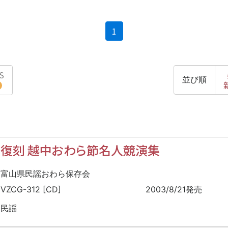
(current)
1
S
並び順
復刻 越中おわら節名人競演集
富山県民謡おわら保存会
VZCG-312 [CD]
2003/8/21発売
民謡