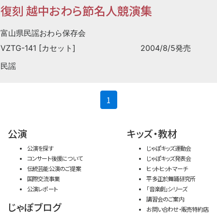
復刻 越中おわら節名人競演集
富山県民謡おわら保存会
VZTG-141 [カセット]
2004/8/5発売
民謡
(current)
1
公演
キッズ・教材
公演を探す
じゃぽキッズ運動会
コンサート後援について
じゃぽキッズ発表会
伝統芸能公演のご提案
ヒットヒットマーチ
国際交流事業
平多正於舞踊研究所
公演レポート
「音楽劇」シリーズ
講習会のご案内
じゃぽブログ
お問い合わせ・販売特約店