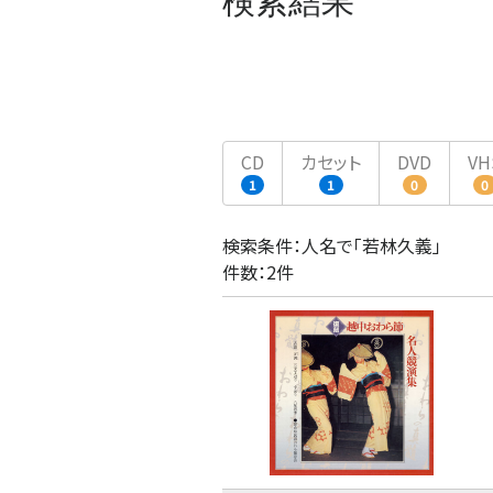
検索結果
CD
カセット
DVD
VH
1
1
0
0
検索条件：人名で「若林久義」
件数：2件