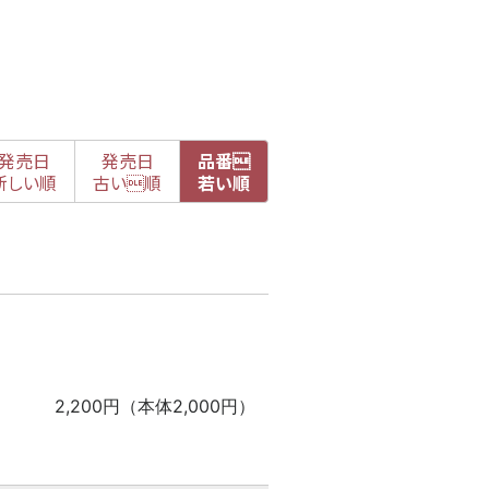
発売日
発売日
品番

新
しい順
古
い順
若い順
2,200円（本体2,000円）