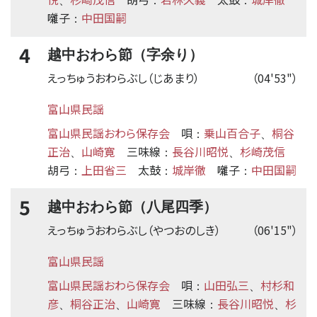
、
：
：
囃子
中田国嗣
：
4
越中おわら節（字余り）
えっちゅうおわらぶし（じあまり）
（04'53"）
富山県民謡
富山県民謡おわら保存会
唄
乗山百合子
桐谷
：
、
正治
山崎寛
三味線
長谷川昭悦
杉崎茂信
、
：
、
胡弓
上田省三
太鼓
城岸徹
囃子
中田国嗣
：
：
：
5
越中おわら節（八尾四季）
えっちゅうおわらぶし（やつおのしき）
（06'15"）
富山県民謡
富山県民謡おわら保存会
唄
山田弘三
村杉和
：
、
彦
桐谷正治
山崎寛
三味線
長谷川昭悦
杉
、
、
：
、