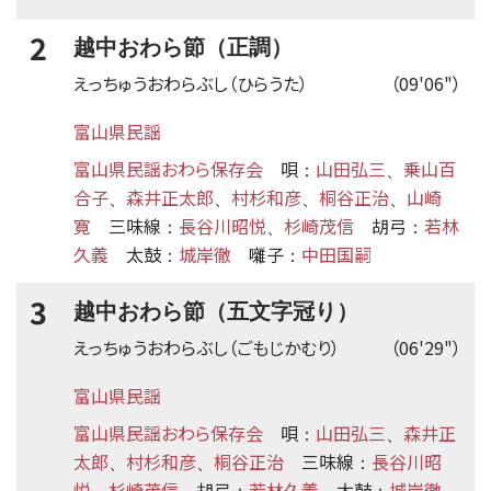
2
越中おわら節（正調）
えっちゅうおわらぶし（ひらうた）
（09'06"）
富山県民謡
富山県民謡おわら保存会
唄
山田弘三
乗山百
：
、
合子
森井正太郎
村杉和彦
桐谷正治
山崎
、
、
、
、
寛
三味線
長谷川昭悦
杉崎茂信
胡弓
若林
：
、
：
久義
太鼓
城岸徹
囃子
中田国嗣
：
：
3
越中おわら節（五文字冠り）
えっちゅうおわらぶし（ごもじかむり）
（06'29"）
富山県民謡
富山県民謡おわら保存会
唄
山田弘三
森井正
：
、
太郎
村杉和彦
桐谷正治
三味線
長谷川昭
、
、
：
悦
杉崎茂信
胡弓
若林久義
太鼓
城岸徹