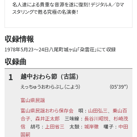
名人達による貴重な音源を遂に復刻！デジタルA／Dマ
スタリングで甦る究極の名演奏！
収録情報
1978年5月23
〜
24日八尾町城ヶ山「朶雲荘」にて収録
収録曲
1
越中おわら節（古謡）
えっちゅうおわらぶし（こよう）
（05'39"）
富山県民謡
富山県民謡おわら保存会
唄
山田弘三
乗山百
：
、
合子
森井正太郎
三味線
長谷川昭悦
杉崎茂
、
：
、
信
胡弓
上田省三
太鼓
城岸徹
囃子
中田
：
：
：
国嗣