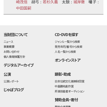
崎茂信
胡弓
若杉久義
太鼓
城岸徹
囃子
：
：
：
中田国嗣
time:0.41 s
・
当財団について
CD・DVDを探す
ニュース
ジャンル一覧から検索
事業概要
発売年月/番号から検索
お問い合わせ
人名一覧から検索
個人情報保護方針
オンラインストア
デジタルアーカイブ
公演
顕彰・助成
公演レポート
日本伝統文化振興財団賞
中島勝祐創作賞
じゃぽブログ
邦楽技能者オーディション
賛助会員・寄付
賛助会員募集