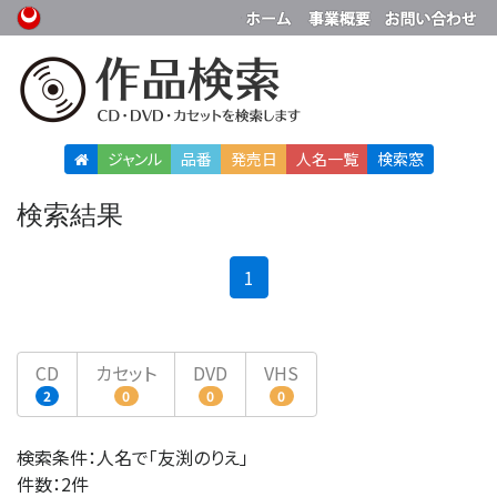
ジャンル
品番
発売日
人名
一覧
検索窓
検索結果
(current)
1
CD
カセット
DVD
VHS
2
0
0
0
検索条件：人名で「友渕のりえ」
件数：2件