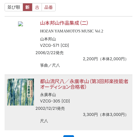
新
古
品番
並び順
山本邦山作品集成（二）
HOZAN YAMAMOTO'S MUSIC Vol.2
山本邦山
VZCG-571 [CD]
2006/2/22発売
2,200円（本体2,000円）
箏曲／尺八
都山流尺八／永廣孝山（第3回邦楽技能者
オーディション合格者）
永廣孝山
VZCG-305 [CD]
2002/12/21発売
3,300円（本体3,000円）
尺八