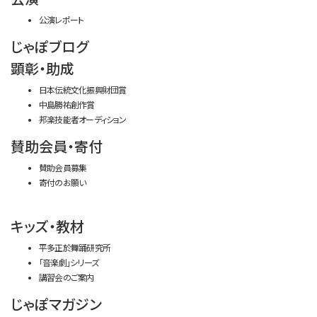
公演レポート
じゃぽブログ
顕彰・助成
日本伝統文化振興財団賞
中島勝祐創作賞
邦楽技能者オーディション
賛助会員・寄付
賛助会員募集
寄付のお願い
キッズ・教材
平多正於舞踊研究所
「音楽劇」シリーズ
講習会のご案内
じゃぽマガジン