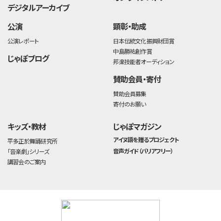
デジタルアーカイブ
公演
顕彰・助成
公演レポート
日本伝統文化振興財団賞
中島勝祐創作賞
じゃぽブログ
邦楽技能者オーディション
賛助会員・寄付
賛助会員募集
寄付のお願い
キッズ・教材
じゃぽマガジン
アイヌ語を贈るプロジェクト
平多正於舞踊研究所
音声ガイド（バリアフリー）
「音楽劇」シリーズ
講習会のご案内