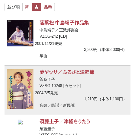
新
古
品番
並び順
落葉松 中島靖子作品集
中島靖子／正派邦楽会
VZCG-242 [CD]
2001/11/21発売
3,300円（本体3,000円）
箏曲
夢ヤッサ／ふるさと津軽節
曽我了子
VZSG-10248 [カセット]
2004/3/5発売
1,210円（本体1,100円）
音頭／民謡／新民謡
須藤圭子／津軽をうたう
須藤圭子