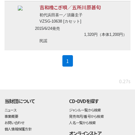
吉和櫓こぎ唄／五所川原甚句
初代浜田喜一／須藤圭子
VZSG-10638 [カセット]
2015/6/24発売
1,320円（本体1,200円）
民謡
(current)
1
0.27s
当財団について
CD・DVDを探す
ニュース
ジャンル一覧から検索
事業概要
発売年月/番号から検索
お問い合わせ
人名一覧から検索
個人情報保護方針
オンラインストア