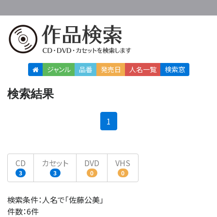
ジャンル
品番
発売日
人名
一覧
検索窓
検索結果
(current)
1
CD
カセット
DVD
VHS
3
3
0
0
検索条件：人名で「佐藤公美」
件数：6件