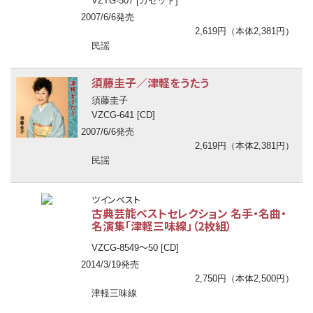
VZTG-507 [カセット]
2007/6/6発売
2,619円（本体2,381円）
民謡
須藤圭子／津軽をうたう
須藤圭子
VZCG-641 [CD]
2007/6/6発売
2,619円（本体2,381円）
民謡
ツインベスト
古典芸能ベストセレクション 名手・名曲・
名演集「津軽三味線」（2枚組）
〜
VZCG-8549
50 [CD]
2014/3/19発売
2,750円（本体2,500円）
津軽三味線