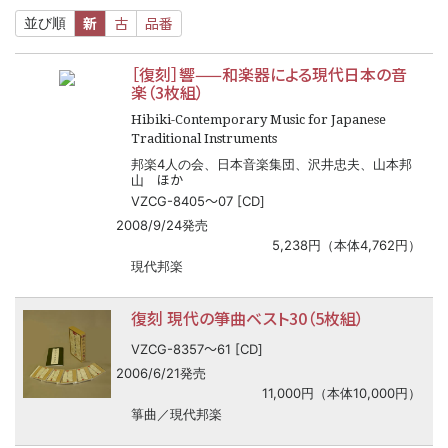
新
古
品番
並び順
［復刻］響——和楽器による現代日本の音
楽（3枚組）
Hibiki-Contemporary Music for Japanese
Traditional Instruments
邦楽4人の会、日本音楽集団、沢井忠夫、山本邦
ほか
山
〜
VZCG-8405
07 [CD]
2008/9/24発売
5,238円（本体4,762円）
現代邦楽
復刻 現代の箏曲ベスト30（5枚組）
〜
VZCG-8357
61 [CD]
2006/6/21発売
11,000円（本体10,000円）
箏曲／現代邦楽