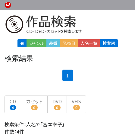
ジャンル
品番
発売日
人名
一覧
検索窓
検索結果
(current)
1
CD
カセット
DVD
VHS
4
0
0
0
検索条件：人名で「宮本幸子」
件数：4件