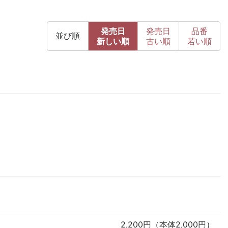
発売日
発売日
品番
並び順
新
しい順
古
い順
若い順
2,200円（本体2,000円）