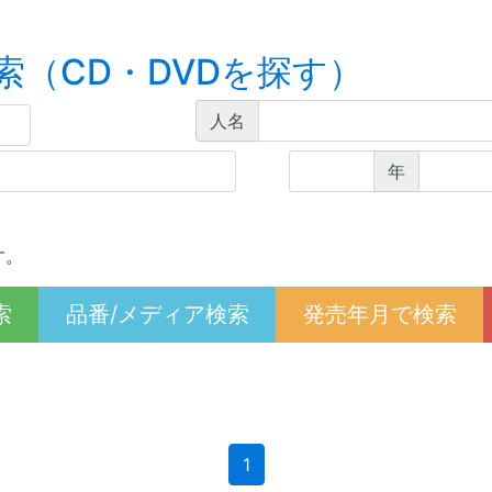
索（CD・DVDを探す）
人名
年
す。
索
品番/メディア検索
発売年月で検索
(current)
1