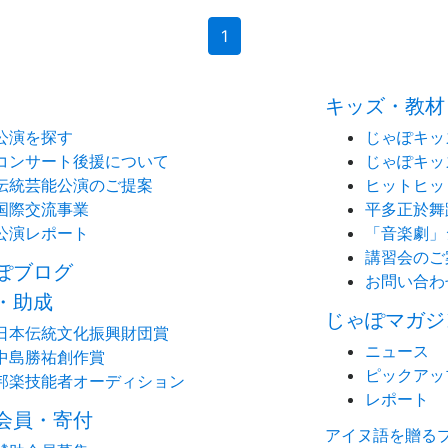
(current)
1
キッズ・教材
公演を探す
じゃぽキッ
コンサート後援について
じゃぽキッ
伝統芸能公演のご提案
ヒットヒッ
国際交流事業
平多正於舞
公演レポート
「音楽劇」
講習会のご
ぽブログ
お問い合わ
・助成
じゃぽマガジ
日本伝統文化振興財団賞
ニュース
中島勝祐創作賞
ピックアッ
邦楽技能者オーディション
レポート
会員・寄付
アイヌ語を贈る