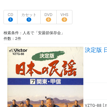
CD
カセット
DVD
VHS
1
1
0
0
検索条件：人名で「安曇節保存会」
件数：2件
決定版 
VZTG-88 