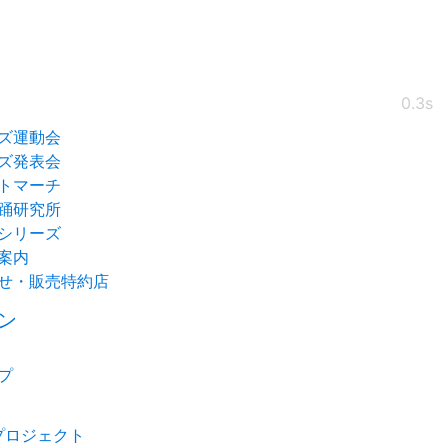
0.3s
ズ運動会
ズ発表会
トマーチ
踊研究所
シリーズ
案内
せ・販売特約店
ン
プ
プロジェクト