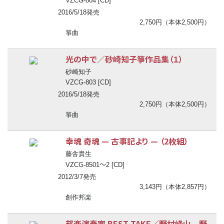
VZCG-804 [CD]
2016/5/18発売
2,750円（本体2,500円）
箏曲
光の中で／砂崎知子箏作品集（１）
砂崎知子
VZCG-803 [CD]
2016/5/18発売
2,750円（本体2,500円）
箏曲
幸魂 奇魂
—
古事記より
—
（2枚組）
藤舎貴生
〜
VZCG-8501
2 [CD]
2012/3/7発売
3,143円（本体2,857円）
創作邦楽
邦楽演奏家 BEST TAKE／野村峰山 野