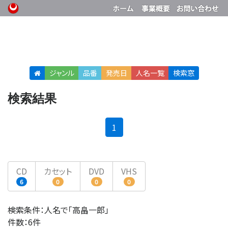
ジャンル
品番
発売日
人名
一覧
検索窓
検索結果
(current)
1
CD
カセット
DVD
VHS
6
0
0
0
検索条件：人名で「高畠一郎」
件数：6件