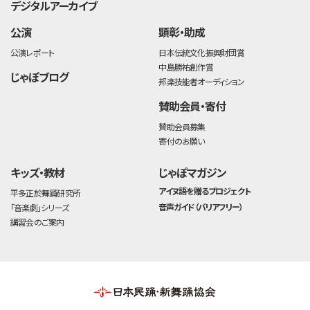
デジタルアーカイブ
公演
顕彰・助成
公演レポート
日本伝統文化振興財団賞
中島勝祐創作賞
じゃぽブログ
邦楽技能者オーディション
賛助会員・寄付
賛助会員募集
寄付のお願い
キッズ・教材
じゃぽマガジン
アイヌ語を贈るプロジェクト
平多正於舞踊研究所
音声ガイド（バリアフリー）
「音楽劇」シリーズ
講習会のご案内