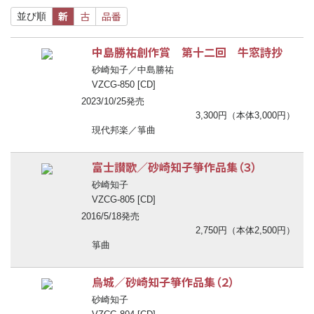
新
古
品番
並び順
中島勝祐創作賞 第十二回 牛窓詩抄
砂崎知子／中島勝祐
VZCG-850 [CD]
2023/10/25発売
3,300円（本体3,000円）
現代邦楽／箏曲
富士讃歌／砂崎知子箏作品集（３）
砂崎知子
VZCG-805 [CD]
2016/5/18発売
2,750円（本体2,500円）
箏曲
烏城／砂崎知子箏作品集（２）
砂崎知子